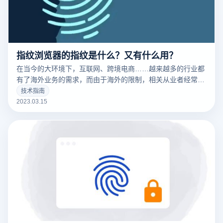
指纹浏览器的指纹是什么？又有什么用？
在当今的大环境下，互联网、跨境电商……越来越多的行业都
有了海外业务的需求，而由于海外的限制，相关从业者经常要
针对不同的工作内容用到不同的IP，这时候便要用到指纹浏览
技术指南
器。要清楚的了解什么是指纹浏览器之前，我们需要知道什么
2023.03.15
是们先来说一下浏览器指纹。听着非常相似的东西，但是却有
很大的不同