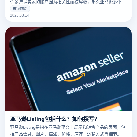
许多跨境卖家的账户因为相关性而被屏蔽，那么亚马逊多个账
户和多个商店的卖家如何防止相关性呢？有什么好的防关联方
市场前沿
法？
2023.03.14
亚马逊Listing包括什么？如何撰写？
亚马逊Listing是指在亚马逊平台上展示和销售产品的页面，包
括产品信息、图片、描述、价格、库存、运输方式等细节。一