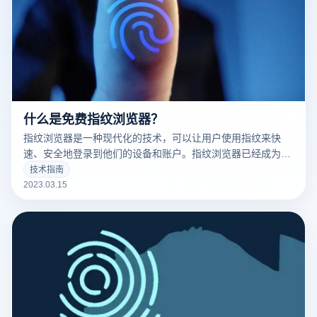
什么是免费指纹浏览器？
指纹浏览器是一种现代化的技术，可以让用户使用指纹来快
速、安全地登录到他们的设备和账户。指纹浏览器已经成为了
现代科技的标志之一，并且越来越多的人开始使用它。
技术指南
2023.03.15