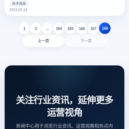
个好的亚马逊Listing可以吸引更多的潜在买家，增加销量。以
技术指南
下云登录指纹浏览器关于亚马逊Listing包括什么？如何撰写？
2023.03.14
的一些建议。
168
1
2
...
164
165
166
167
上一页
下一页
关注行业资讯，延伸更多
运营视角
新闻中心用于浏览行业资讯、运营观察和热点内