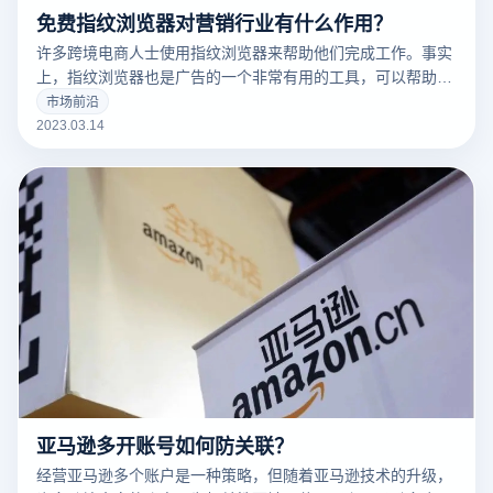
免费指纹浏览器对营销行业有什么作用？
许多跨境电商人士使用指纹浏览器来帮助他们完成工作。事实
上，指纹浏览器也是广告的一个非常有用的工具，可以帮助广
告营销人员解决许多问题。
市场前沿
2023.03.14
亚马逊多开账号如何防关联？
经营亚马逊多个账户是一种策略，但随着亚马逊技术的升级，