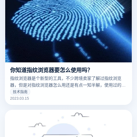
你知道指纹浏览器要怎么使用吗？
指纹浏览器是个新型的工具，不少跨境卖家了解过指纹浏览
器，但是对指纹浏览器怎么用还是有点一知半解，使用过的用
户都知道，指纹浏览器是一款可以修改网络指纹的浏览器。因
技术指南
为我们每个账号登录电脑都会留下我们的指纹信息，通过这些
2023.03.15
指纹信息可以识别用户的身份信息，从而用来判断用户多账号
是否是关联的。那指纹浏览器要怎么使用呢？