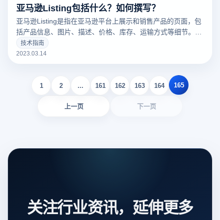
亚马逊Listing包括什么？如何撰写？
亚马逊Listing是指在亚马逊平台上展示和销售产品的页面，包
括产品信息、图片、描述、价格、库存、运输方式等细节。一
个好的亚马逊Listing可以吸引更多的潜在买家，增加销量。以
技术指南
下云登录指纹浏览器关于亚马逊Listing包括什么？如何撰写？
2023.03.14
的一些建议。
165
1
2
...
161
162
163
164
上一页
下一页
关注行业资讯，延伸更多