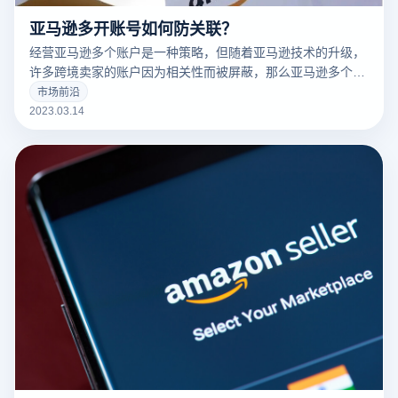
亚马逊多开账号如何防关联？
经营亚马逊多个账户是一种策略，但随着亚马逊技术的升级，
许多跨境卖家的账户因为相关性而被屏蔽，那么亚马逊多个账
户和多个商店的卖家如何防止相关性呢？有什么好的防关联方
市场前沿
法？
2023.03.14