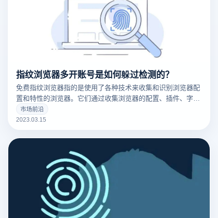
指纹浏览器多开账号是如何躲过检测的？
免费指纹浏览器指的是使用了各种技术来收集和识别浏览器配
置和特性的浏览器。它们通过收集浏览器的配置、插件、字
体、操作系统版本等信息来创建一个唯一的浏览器指纹，这可
市场前沿
以用于追踪用户的在线行为。
2023.03.15