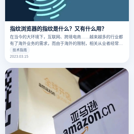
指纹浏览器的指纹是什么？又有什么用？
在当今的大环境下，互联网、跨境电商……越来越多的行业都
有了海外业务的需求，而由于海外的限制，相关从业者经常要
针对不同的工作内容用到不同的IP，这时候便要用到指纹浏览
技术指南
器。要清楚的了解什么是指纹浏览器之前，我们需要知道什么
2023.03.15
是们先来说一下浏览器指纹。听着非常相似的东西，但是却有
很大的不同