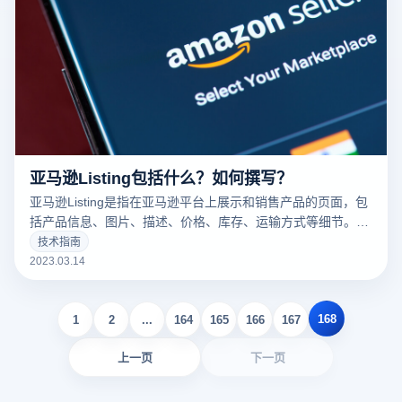
亚马逊Listing包括什么？如何撰写？
亚马逊Listing是指在亚马逊平台上展示和销售产品的页面，包
括产品信息、图片、描述、价格、库存、运输方式等细节。一
个好的亚马逊Listing可以吸引更多的潜在买家，增加销量。以
技术指南
下云登录指纹浏览器关于亚马逊Listing包括什么？如何撰写？
2023.03.14
的一些建议。
168
1
2
...
164
165
166
167
上一页
下一页