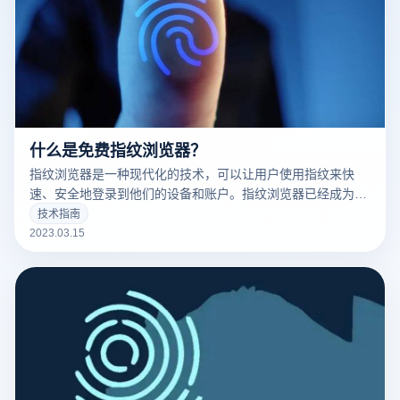
什么是免费指纹浏览器？
指纹浏览器是一种现代化的技术，可以让用户使用指纹来快
速、安全地登录到他们的设备和账户。指纹浏览器已经成为了
现代科技的标志之一，并且越来越多的人开始使用它。
技术指南
2023.03.15