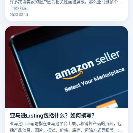
许多跨境卖家的账户因为相关性而被屏蔽，那么亚马逊多个账
户和多个商店的卖家如何防止相关性呢？有什么好的防关联方
市场前沿
法？
2023.03.14
亚马逊Listing包括什么？如何撰写？
亚马逊Listing是指在亚马逊平台上展示和销售产品的页面，包
括产品信息、图片、描述、价格、库存、运输方式等细节。一