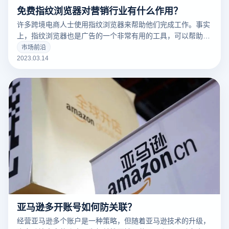
免费指纹浏览器对营销行业有什么作用？
许多跨境电商人士使用指纹浏览器来帮助他们完成工作。事实
上，指纹浏览器也是广告的一个非常有用的工具，可以帮助广
告营销人员解决许多问题。
市场前沿
2023.03.14
亚马逊多开账号如何防关联？
经营亚马逊多个账户是一种策略，但随着亚马逊技术的升级，