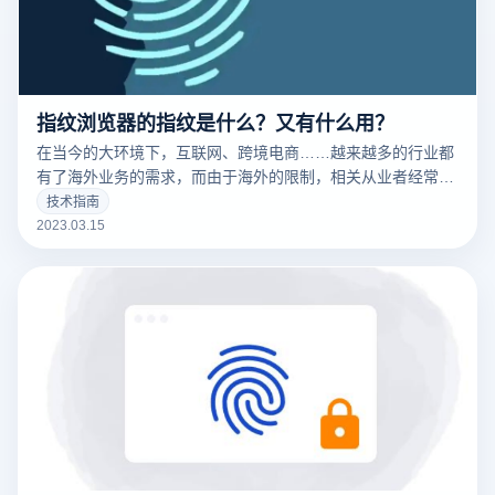
指纹浏览器的指纹是什么？又有什么用？
在当今的大环境下，互联网、跨境电商……越来越多的行业都
有了海外业务的需求，而由于海外的限制，相关从业者经常要
针对不同的工作内容用到不同的IP，这时候便要用到指纹浏览
技术指南
器。要清楚的了解什么是指纹浏览器之前，我们需要知道什么
2023.03.15
是们先来说一下浏览器指纹。听着非常相似的东西，但是却有
很大的不同