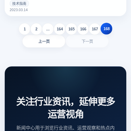
个好的亚马逊Listing可以吸引更多的潜在买家，增加销量。以
技术指南
下云登录指纹浏览器关于亚马逊Listing包括什么？如何撰写？
2023.03.14
的一些建议。
168
1
2
...
164
165
166
167
上一页
下一页
关注行业资讯，延伸更多
运营视角
新闻中心用于浏览行业资讯、运营观察和热点内