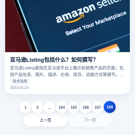
亚马逊Listing包括什么？如何撰写？
亚马逊Listing是指在亚马逊平台上展示和销售产品的页面，包
括产品信息、图片、描述、价格、库存、运输方式等细节。一
个好的亚马逊Listing可以吸引更多的潜在买家，增加销量。以
技术指南
下云登录指纹浏览器关于亚马逊Listing包括什么？如何撰写？
2023.03.14
的一些建议。
168
1
2
...
164
165
166
167
上一页
下一页