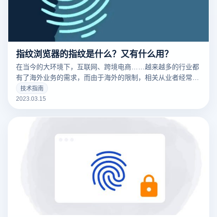
指纹浏览器的指纹是什么？又有什么用？
在当今的大环境下，互联网、跨境电商……越来越多的行业都
有了海外业务的需求，而由于海外的限制，相关从业者经常要
针对不同的工作内容用到不同的IP，这时候便要用到指纹浏览
技术指南
器。要清楚的了解什么是指纹浏览器之前，我们需要知道什么
2023.03.15
是们先来说一下浏览器指纹。听着非常相似的东西，但是却有
很大的不同