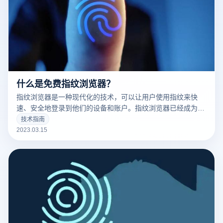
什么是免费指纹浏览器？
指纹浏览器是一种现代化的技术，可以让用户使用指纹来快
速、安全地登录到他们的设备和账户。指纹浏览器已经成为了
现代科技的标志之一，并且越来越多的人开始使用它。
技术指南
2023.03.15