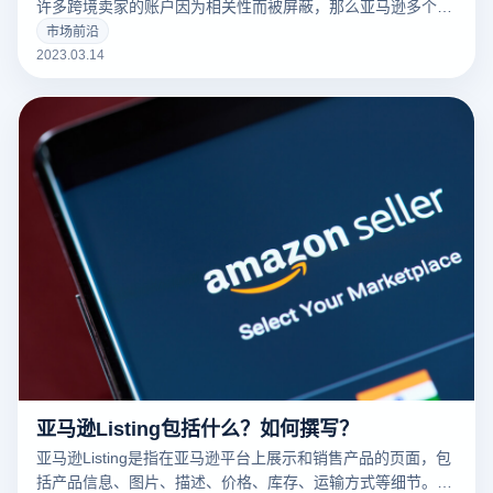
许多跨境卖家的账户因为相关性而被屏蔽，那么亚马逊多个账
户和多个商店的卖家如何防止相关性呢？有什么好的防关联方
市场前沿
法？
2023.03.14
亚马逊Listing包括什么？如何撰写？
亚马逊Listing是指在亚马逊平台上展示和销售产品的页面，包
括产品信息、图片、描述、价格、库存、运输方式等细节。一