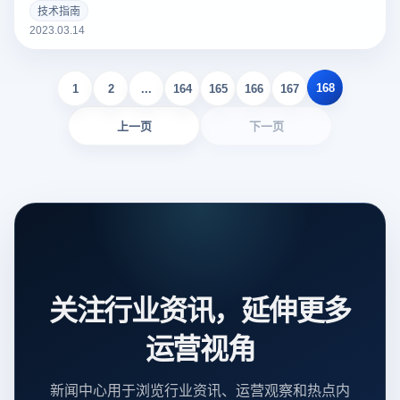
个好的亚马逊Listing可以吸引更多的潜在买家，增加销量。以
技术指南
下云登录指纹浏览器关于亚马逊Listing包括什么？如何撰写？
2023.03.14
的一些建议。
168
1
2
...
164
165
166
167
上一页
下一页
关注行业资讯，延伸更多
运营视角
新闻中心用于浏览行业资讯、运营观察和热点内