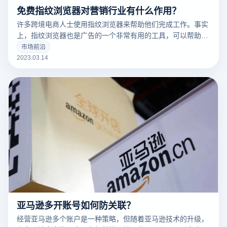
免费指纹浏览器对营销行业有什么作用？
许多跨境电商人士使用指纹浏览器来帮助他们完成工作。事实
上，指纹浏览器也是广告的一个非常有用的工具，可以帮助广
告营销人员解决许多问题。
市场前沿
2023.03.14
亚马逊多开账号如何防关联？
经营亚马逊多个账户是一种策略，但随着亚马逊技术的升级，