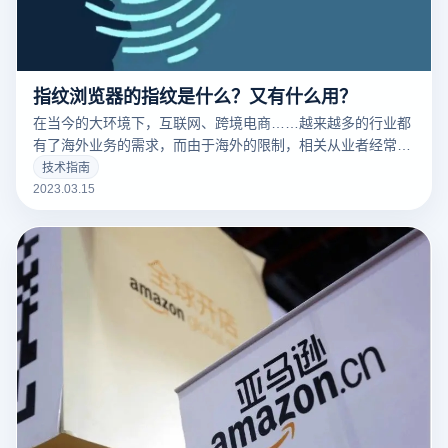
指纹浏览器的指纹是什么？又有什么用？
在当今的大环境下，互联网、跨境电商……越来越多的行业都
有了海外业务的需求，而由于海外的限制，相关从业者经常要
针对不同的工作内容用到不同的IP，这时候便要用到指纹浏览
技术指南
器。要清楚的了解什么是指纹浏览器之前，我们需要知道什么
2023.03.15
是们先来说一下浏览器指纹。听着非常相似的东西，但是却有
很大的不同