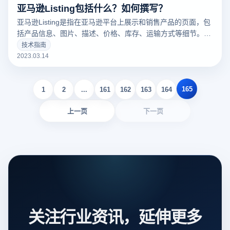
亚马逊Listing包括什么？如何撰写？
亚马逊Listing是指在亚马逊平台上展示和销售产品的页面，包
括产品信息、图片、描述、价格、库存、运输方式等细节。一
个好的亚马逊Listing可以吸引更多的潜在买家，增加销量。以
技术指南
下云登录指纹浏览器关于亚马逊Listing包括什么？如何撰写？
2023.03.14
的一些建议。
165
1
2
...
161
162
163
164
上一页
下一页
关注行业资讯，延伸更多