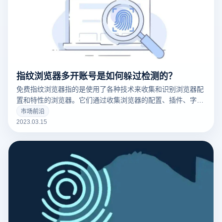
指纹浏览器多开账号是如何躲过检测的？
免费指纹浏览器指的是使用了各种技术来收集和识别浏览器配
置和特性的浏览器。它们通过收集浏览器的配置、插件、字
体、操作系统版本等信息来创建一个唯一的浏览器指纹，这可
市场前沿
以用于追踪用户的在线行为。
2023.03.15