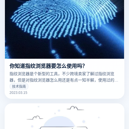
你知道指纹浏览器要怎么使用吗？
指纹浏览器是个新型的工具，不少跨境卖家了解过指纹浏览
器，但是对指纹浏览器怎么用还是有点一知半解，使用过的用
户都知道，指纹浏览器是一款可以修改网络指纹的浏览器。因
技术指南
为我们每个账号登录电脑都会留下我们的指纹信息，通过这些
2023.03.15
指纹信息可以识别用户的身份信息，从而用来判断用户多账号
是否是关联的。那指纹浏览器要怎么使用呢？