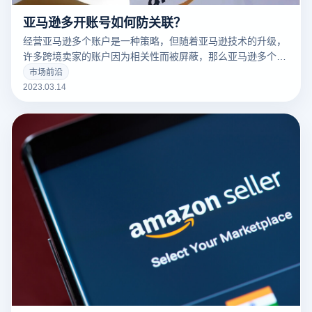
亚马逊多开账号如何防关联？
经营亚马逊多个账户是一种策略，但随着亚马逊技术的升级，
许多跨境卖家的账户因为相关性而被屏蔽，那么亚马逊多个账
户和多个商店的卖家如何防止相关性呢？有什么好的防关联方
市场前沿
法？
2023.03.14