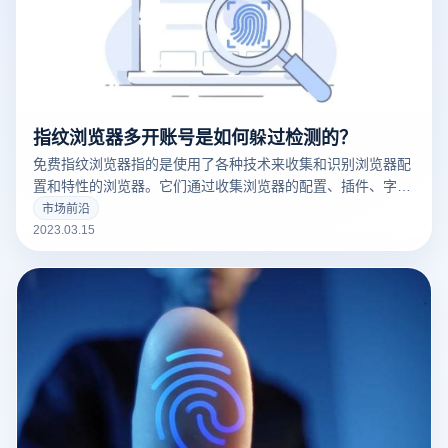
指纹浏览器多开账号是如何躲过检测的？
免费指纹浏览器指的是使用了各种技术来收集和识别浏览器配
置和特性的浏览器。它们通过收集浏览器的配置、插件、字
体、操作系统版本等信息来创建一个唯一的浏览器指纹，这可
市场前沿
以用于追踪用户的在线行为。
2023.03.15