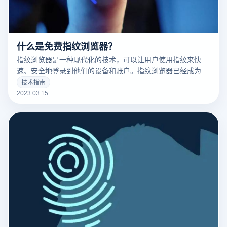
什么是免费指纹浏览器？
指纹浏览器是一种现代化的技术，可以让用户使用指纹来快
速、安全地登录到他们的设备和账户。指纹浏览器已经成为了
现代科技的标志之一，并且越来越多的人开始使用它。
技术指南
2023.03.15