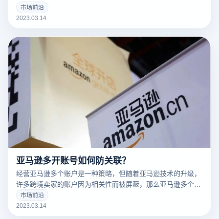
告营销人员解决许多问题。
市场前沿
2023.03.14
亚马逊多开账号如何防关联？
经营亚马逊多个账户是一种策略，但随着亚马逊技术的升级，
许多跨境卖家的账户因为相关性而被屏蔽，那么亚马逊多个账
户和多个商店的卖家如何防止相关性呢？有什么好的防关联方
市场前沿
法？
2023.03.14