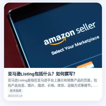
亚马逊Listing包括什么？如何撰写？
亚马逊Listing是指在亚马逊平台上展示和销售产品的页面，包
括产品信息、图片、描述、价格、库存、运输方式等细节。一
个好的亚马逊Listing可以吸引更多的潜在买家，增加销量。以
技术指南
下云登录指纹浏览器关于亚马逊Listing包括什么？如何撰写？
2023.03.14
的一些建议。