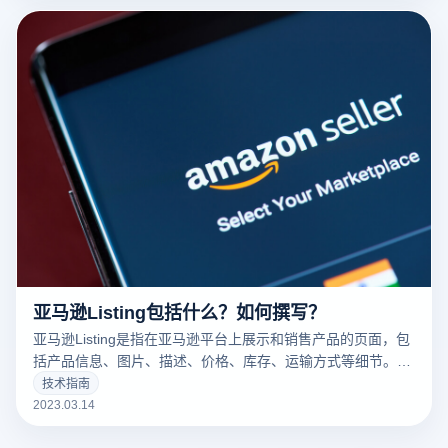
亚马逊Listing包括什么？如何撰写？
亚马逊Listing是指在亚马逊平台上展示和销售产品的页面，包
括产品信息、图片、描述、价格、库存、运输方式等细节。一
个好的亚马逊Listing可以吸引更多的潜在买家，增加销量。以
技术指南
下云登录指纹浏览器关于亚马逊Listing包括什么？如何撰写？
2023.03.14
的一些建议。