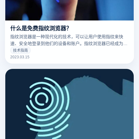
什么是免费指纹浏览器？
指纹浏览器是一种现代化的技术，可以让用户使用指纹来快
速、安全地登录到他们的设备和账户。指纹浏览器已经成为了
现代科技的标志之一，并且越来越多的人开始使用它。
技术指南
2023.03.15