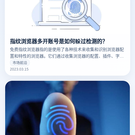
指纹浏览器多开账号是如何躲过检测的？
免费指纹浏览器指的是使用了各种技术来收集和识别浏览器配
置和特性的浏览器。它们通过收集浏览器的配置、插件、字
体、操作系统版本等信息来创建一个唯一的浏览器指纹，这可
市场前沿
以用于追踪用户的在线行为。
2023.03.15