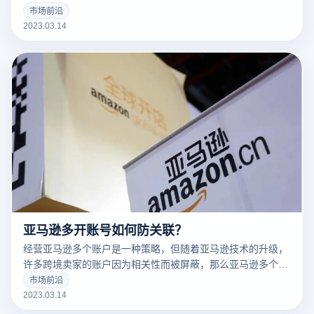
告营销人员解决许多问题。
市场前沿
2023.03.14
亚马逊多开账号如何防关联？
经营亚马逊多个账户是一种策略，但随着亚马逊技术的升级，
许多跨境卖家的账户因为相关性而被屏蔽，那么亚马逊多个账
户和多个商店的卖家如何防止相关性呢？有什么好的防关联方
市场前沿
法？
2023.03.14