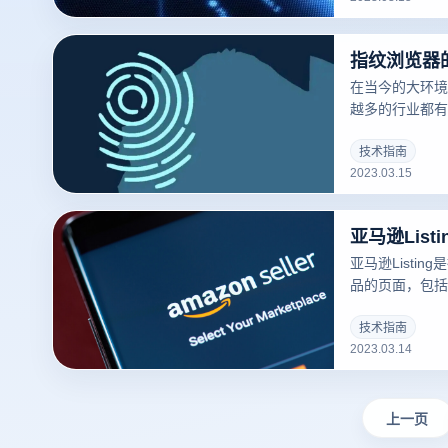
这些指纹信息可
来判断用户多账
要怎么使用呢？
在当今的大环境
越多的行业都有
的限制，相关从
用到不同的IP
技术指南
2023.03.15
清楚的了解什么
道什么是们先来
似的东西，但是
亚马逊Lis
亚马逊Listi
品的页面，包括
库存、运输方式等
可以吸引更多的
技术指南
2023.03.14
录指纹浏览器关于
撰写？的一些建
上一页