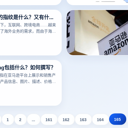
以识别用户的身份信息，从而用
号是否是关联的。那指纹浏览器
指纹浏览器的指纹是什么？又有什么用？
下，互联网、跨境电商……越来
了海外业务的需求，而由于海外
业者经常要针对不同的工作内容
，这时候便要用到指纹浏览器。要
是指纹浏览器之前，我们需要知
说一下浏览器指纹。听着非常相
却有很大的不同
ting包括什么？如何撰写？
ng是指在亚马逊平台上展示和销售产
产品信息、图片、描述、价格、
细节。一个好的亚马逊Listing
潜在买家，增加销量。以下云登
亚马逊Listing包括什么？如何
议。
165
1
2
...
161
162
163
164