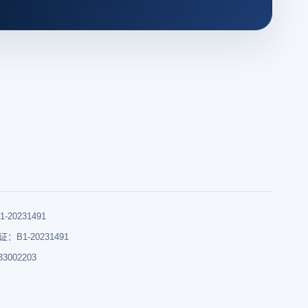
0231491
B1-20231491
002203