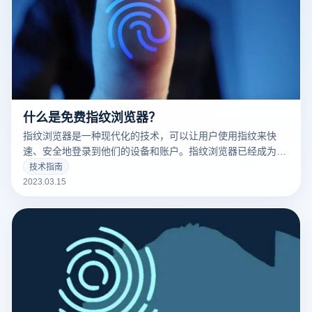
什么是免费指纹浏览器？
指纹浏览器是一种现代化的技术，可以让用户使用指纹来快
速、安全地登录到他们的设备和账户。指纹浏览器已经成为了
现代科技的标志之一，并且越来越多的人开始使用它。
技术指南
2023.03.15