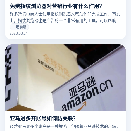
免费指纹浏览器对营销行业有什么作用？
许多跨境电商人士使用指纹浏览器来帮助他们完成工作。事实
上，指纹浏览器也是广告的一个非常有用的工具，可以帮助广
告营销人员解决许多问题。
市场前沿
2023.03.14
亚马逊多开账号如何防关联？
经营亚马逊多个账户是一种策略，但随着亚马逊技术的升级，