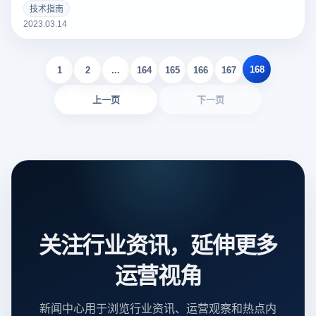
个好的亚马逊Listing可以吸引更多的潜在买家，增加销量。以
技术指南
下云登录指纹浏览器关于亚马逊Listing包括什么？如何撰写？
2023.03.14
的一些建议。
168
1
2
...
164
165
166
167
上一页
下一页
关注行业资讯，延伸更多
运营视角
新闻中心用于浏览行业资讯、运营观察和热点内