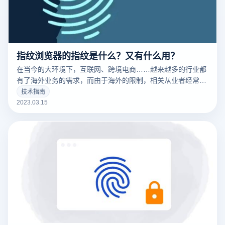
指纹浏览器的指纹是什么？又有什么用？
在当今的大环境下，互联网、跨境电商……越来越多的行业都
有了海外业务的需求，而由于海外的限制，相关从业者经常要
针对不同的工作内容用到不同的IP，这时候便要用到指纹浏览
技术指南
器。要清楚的了解什么是指纹浏览器之前，我们需要知道什么
2023.03.15
是们先来说一下浏览器指纹。听着非常相似的东西，但是却有
很大的不同