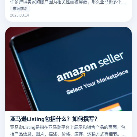
许多跨境卖家的账户因为相关性而被屏蔽，那么亚马逊多个账
户和多个商店的卖家如何防止相关性呢？有什么好的防关联方
市场前沿
法？
2023.03.14
亚马逊Listing包括什么？如何撰写？
亚马逊Listing是指在亚马逊平台上展示和销售产品的页面，包
括产品信息、图片、描述、价格、库存、运输方式等细节。一