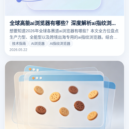
全球高能ai浏览器有哪些？深度解析ai指纹浏览器在跨境矩阵中的颠覆性进化
想要知道2026年全球各赛道ai浏览器有哪些？本文全方位盘点
生产力型、全能型以及跨境出海专用的ai指纹浏览器。结合云
登指纹浏览器，深度解密AI风控时代下，如何利用内核级防关
技术指南
AI浏览器
AI指纹浏览器
联与智能化行为模拟保障多账号安全，助您轻松破局出海流量
2026.05.22
红利！