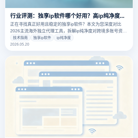
行业评测：独享ip软件哪个好用？高ip纯净度跨境网络与指纹浏览器协同方案
正在寻找真正好用且稳定的独享ip软件？本文为您深度对比
2026主流海外独立代理工具，拆解ip纯净度对跨境多账号资产
的核心价值。结合云登指纹浏览器，详解如何从网络层与硬件
技术指南
独享ip软件
ip纯净度
指纹层构建全方位的多店铺防关联安全屏障，规避平台AI风控
2026.05.20
风险。