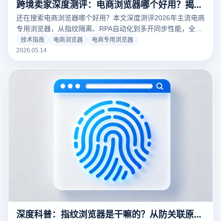
跨境卖家深度测评：电商浏览器哪个好用？揭秘云登浏览器的防关联黑科技
还在搜索电商浏览器哪个好用？本文深度测评2026年主流电商
专用浏览器，从指纹隔离、RPA自动化到多开同步性能，全方
位揭秘云登浏览器如何助跨境卖家攻克亚马逊、TikTok、
技术指南
电商浏览器
电商专用浏览器
Temu等多平台风控关联难题。掌握核心选型标准，保障账号
2026.05.14
资产安全，实现人效翻倍。
深度科普：指纹浏览器是干嘛的？从防关联原理到多账号运营的提效真相