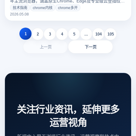
年主流浏览器，涵盖原生Chrome、Edge及专业级云登指纹浏
览器。重点解析Chrome多开防关联技术、内核伪装及隐私保
技术指南
chrome内核
chrome多开
护策略，助您在跨境电商与社交矩阵运营中实现安全、高效的
2026.05.08
账号管理，打造极致办公体验。
1
2
3
4
5
...
104
105
上一页
下一页
关注行业资讯，延伸更多
运营视角