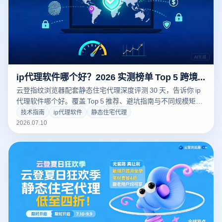
ip代理软件哪个好？2026 实测榜单 Top 5 跨境必收藏
云登指纹浏览器配套静态住宅代理深度评测 30 天，告诉你 ip
代理软件哪个好。覆盖 Top 5 推荐、避坑指南与不同规模矩阵
选型建议。
技术指南
ip代理软件
静态住宅代理
2026.07.10