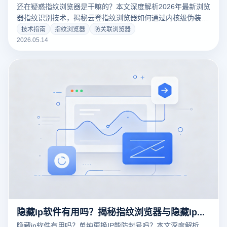
还在疑惑指纹浏览器是干嘛的？本文深度解析2026年最新浏览
器指纹识别技术，揭秘云登指纹浏览器如何通过内核级伪装与
环境隔离，破解跨境电商、社交媒体矩阵的防关联难题。涵盖
技术指南
指纹浏览器
防关联浏览器
多账号管理、RPA自动化提效及核心安全策略，助您保障数字
2026.05.14
资产安全，实现规模化业务增长。
隐藏ip软件有用吗？揭秘指纹浏览器与隐藏ip在防关联中的核心真相
隐藏ip软件有用吗？单纯更换IP能防封号吗？本文深度解析