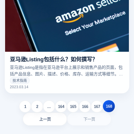
亚马逊Listing包括什么？如何撰写？
亚马逊Listing是指在亚马逊平台上展示和销售产品的页面，包
括产品信息、图片、描述、价格、库存、运输方式等细节。一
个好的亚马逊Listing可以吸引更多的潜在买家，增加销量。以
技术指南
下云登录指纹浏览器关于亚马逊Listing包括什么？如何撰写？
2023.03.14
的一些建议。
168
1
2
...
164
165
166
167
上一页
下一页