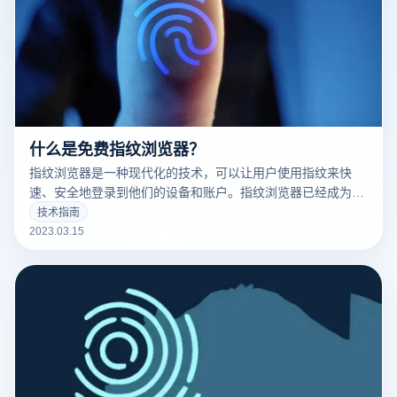
什么是免费指纹浏览器？
指纹浏览器是一种现代化的技术，可以让用户使用指纹来快
速、安全地登录到他们的设备和账户。指纹浏览器已经成为了
现代科技的标志之一，并且越来越多的人开始使用它。
技术指南
2023.03.15