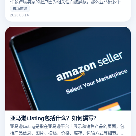
许多跨境卖家的账户因为相关性而被屏蔽，那么亚马逊多个账
户和多个商店的卖家如何防止相关性呢？有什么好的防关联方
市场前沿
法？
2023.03.14
亚马逊Listing包括什么？如何撰写？
亚马逊Listing是指在亚马逊平台上展示和销售产品的页面，包
括产品信息、图片、描述、价格、库存、运输方式等细节。一