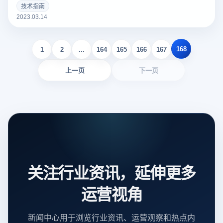
个好的亚马逊Listing可以吸引更多的潜在买家，增加销量。以
技术指南
下云登录指纹浏览器关于亚马逊Listing包括什么？如何撰写？
2023.03.14
的一些建议。
168
1
2
...
164
165
166
167
上一页
下一页
关注行业资讯，延伸更多
运营视角
新闻中心用于浏览行业资讯、运营观察和热点内