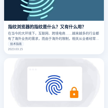
指纹浏览器的指纹是什么？又有什么用？
在当今的大环境下，互联网、跨境电商……越来越多的行业都
有了海外业务的需求，而由于海外的限制，相关从业者经常要
针对不同的工作内容用到不同的IP，这时候便要用到指纹浏览
技术指南
器。要清楚的了解什么是指纹浏览器之前，我们需要知道什么
2023.03.15
是们先来说一下浏览器指纹。听着非常相似的东西，但是却有
很大的不同