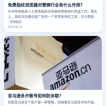
免费指纹浏览器对营销行业有什么作用？
许多跨境电商人士使用指纹浏览器来帮助他们完成工作。事实
上，指纹浏览器也是广告的一个非常有用的工具，可以帮助广
告营销人员解决许多问题。
市场前沿
2023.03.14
亚马逊多开账号如何防关联？
经营亚马逊多个账户是一种策略，但随着亚马逊技术的升级，