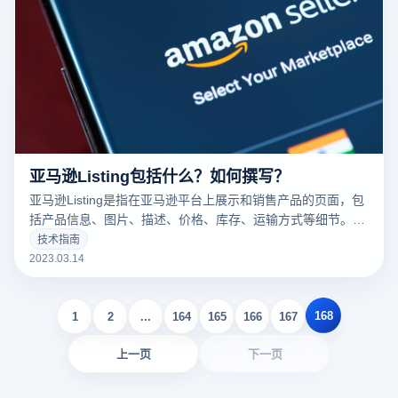
亚马逊Listing包括什么？如何撰写？
亚马逊Listing是指在亚马逊平台上展示和销售产品的页面，包
括产品信息、图片、描述、价格、库存、运输方式等细节。一
个好的亚马逊Listing可以吸引更多的潜在买家，增加销量。以
技术指南
下云登录指纹浏览器关于亚马逊Listing包括什么？如何撰写？
2023.03.14
的一些建议。
168
1
2
...
164
165
166
167
上一页
下一页