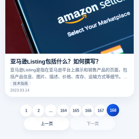
亚马逊Listing包括什么？如何撰写？
亚马逊Listing是指在亚马逊平台上展示和销售产品的页面，包
括产品信息、图片、描述、价格、库存、运输方式等细节。一
个好的亚马逊Listing可以吸引更多的潜在买家，增加销量。以
技术指南
下云登录指纹浏览器关于亚马逊Listing包括什么？如何撰写？
2023.03.14
的一些建议。
168
1
2
...
164
165
166
167
上一页
下一页