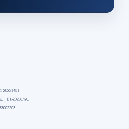
0231491
B1-20231491
002203