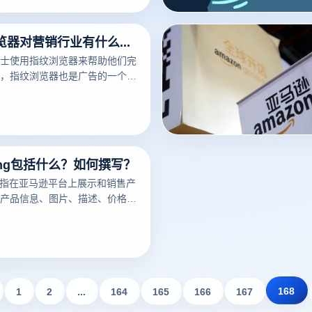
免费指纹浏览器对营销行业有什么作用？
士使用指纹浏览器来帮助他们完
，指纹浏览器也是广告的一个非
可以帮助广告营销人员解决许多
ting包括什么？如何撰写？
ng是指在亚马逊平台上展示和销售产
产品信息、图片、描述、价格、
细节。一个好的亚马逊Listing
潜在买家，增加销量。以下云登
亚马逊Listing包括什么？如何
议。
168
1
2
...
164
165
166
167