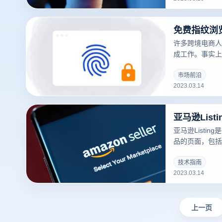
许多跨境电商人
成工作。事实上
常有用的工具，
问题。
市场前沿
2023.03.14
亚马逊Lis
亚马逊Listi
品的页面，包括
库存、运输方式等
可以吸引更多的
技术指南
2023.03.14
录指纹浏览器关于
撰写？的一些建
上一页