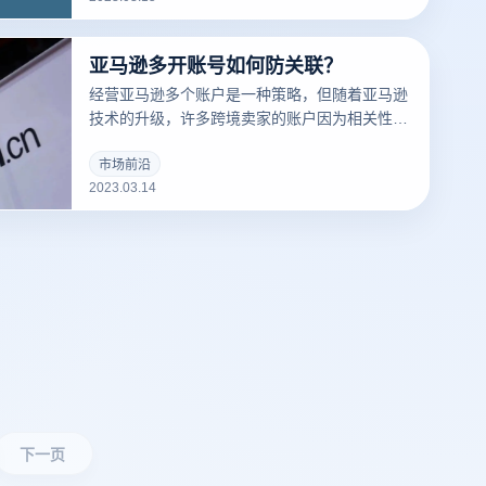
道什么是们先来说一下浏览器指纹。听着非常相
似的东西，但是却有很大的不同
亚马逊多开账号如何防关联？
经营亚马逊多个账户是一种策略，但随着亚马逊
技术的升级，许多跨境卖家的账户因为相关性而
被屏蔽，那么亚马逊多个账户和多个商店的卖家
如何防止相关性呢？有什么好的防关联方法？
市场前沿
2023.03.14
下一页