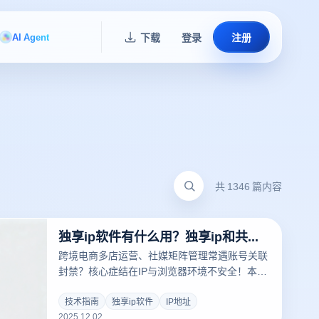
AI Agent
下载
登录
注册
共 1346 篇内容
独享ip软件有什么用？独享ip和共享ip哪个好？
跨境电商多店运营、社媒矩阵管理常遇账号关联
封禁？核心症结在IP与浏览器环境不安全！本文
结合云登指纹浏览器功能，解析独享IP价值及与
共享IP差异，助你选对安全方案。
技术指南
独享ip软件
IP地址
2025.12.02