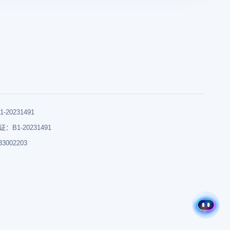
0231491
B1-20231491
002203