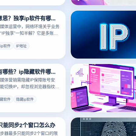
ip独享什么意思？独享ip软件有哪些？
媒体运营中，网络环境关乎业务
“IP独享”一知半解？它是多账号
，搭配专业指纹浏览器更能放大
其意义并推荐实用工具。
ip软件
IP地址
ip隐藏软件有哪些？ip隐藏软件哪个好用？
媒体营销需隐藏IP保障账号安
能切换IP，却忽视浏览器指纹关
号。云登指纹浏览器融合IP隐藏
底解决多账号运营风控难题，安
隐藏软件
隐藏ip软件
只能同步2个窗口怎么办
步器最多只能同步2个窗口的限