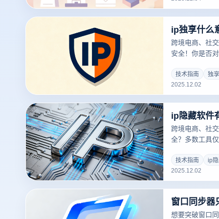
跨境电商、社交
安全！你是否对
运营的安全核心
价值，本文解析
技术指南
独享
2025.12.02
跨境电商、社交
全？多数工具仅
联风险致账号封
与指纹防护，彻
技术指南
ip
2025.12.02
全高效。
窗口同步器
想要突破窗口同