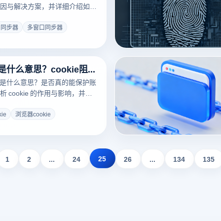
因与解决方案，并详细介绍如何
览器实现真正的多窗口同步，让
效、安全、不卡顿。
口同步器
多窗口同步器
阻止cookie是什么意思？cookie阻止好还是不阻止好？
到底是什么意思？是否真的能保护账
 cookie 的作用与影响，并分
的 cookie管理方式，结合云登
更稳体验！
kie
浏览器cookie
25
1
2
...
24
26
...
134
135