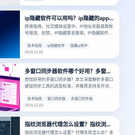
ip隐藏软件可以用吗？ip隐藏的app在哪里？
跨境电商、社交媒体运营中，IP地址关联易致账
号限流、封禁，IP隐藏需求激增。IP隐藏软件能
用吗？靠谱工具在哪？选合规工具是关键，云登
指纹浏览器集成IP隐藏与安全防护，为运营保驾
技术指南
ip隐藏软件
隐藏ip软件
2025.12.02
护航。
多窗口同步器软件哪个好用？多窗口键鼠同步工具推荐
想找好用的多窗口同步器？本文深度解析多窗口
键鼠同步工具的选型标准，并推荐支持多开浏览
器的云登多窗口同步器，一文解决多账号批量操
作效率难题。
技术指南
窗口同步器
多窗口同步器
2025.12.02
指纹浏览器代理怎么设置？指纹浏览器代理失败怎么解决？
指纹浏览器代理怎么设置？代理失败怎么办？本