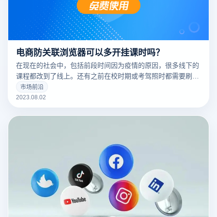
电商防关联浏览器可以多开挂课时吗？
在现在的社会中，包括前段时间因为疫情的原因，很多线下的
课程都改到了线上。还有之前在校时期或考驾照时都需要刷课
时，但挂完所有课时需要花费很多时间，还会有很多不同的课
市场前沿
程都需要在分别的网站上进行学习操作，这时传统的浏览器就
2023.08.02
不能很好的满足这些任务的需求，但是云登电商防关联指纹浏
览器就可以很好的满足这些需求，可以轻松做到窗口多开批量
操作，为很多用户都提高了各方面的效率。