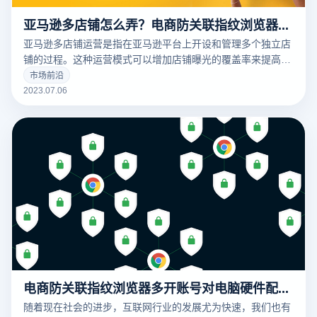
亚马逊多店铺怎么弄？电商防关联指纹浏览器告诉你
亚马逊多店铺运营是指在亚马逊平台上开设和管理多个独立店
铺的过程。这种运营模式可以增加店铺曝光的覆盖率来提高销
量，但同时也存在隐患，需要了解亚马逊的规定，避免违反了
市场前沿
而收到了封号的一点惩罚。那今天云登电商防关联指纹浏览器
2023.07.06
就来告诉大家亚马逊多店铺怎么弄。
电商防关联指纹浏览器多开账号对电脑硬件配置有哪些要求？
随着现在社会的进步，互联网行业的发展尤为快速，我们也有