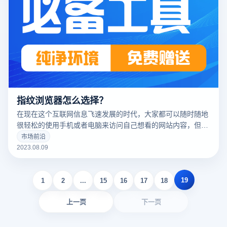
指纹浏览器怎么选择？
在现在这个互联网信息飞速发展的时代，大家都可以随时随地
很轻松的使用手机或者电脑来访问自己想看的网站内容，但是
在一些情况下，如果是用普通的浏览器来操作的话可能会暴露
市场前沿
自己的一些身份信息，这时候就需要用到指纹浏览器了，下面
2023.08.09
我们就来说说指纹浏览器怎么选择。
19
1
2
...
15
16
17
18
上一页
下一页