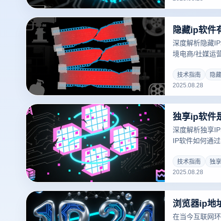
纹，保障多账号
字身份主导权！
深度解析隐藏I
境电商/社媒运
集成住宅代理与
号0关联安全管
技术指南
隐藏
2025.08.28
深度解析独享I
IP软件如何通
合云登指纹浏览
于跨境电商、社
技术指南
独享
2025.08.28
在当今互联网环