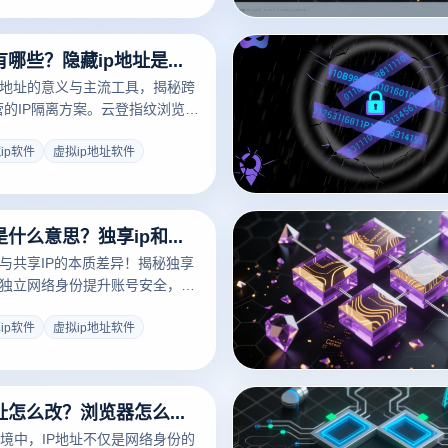
安全运营——立即检测，掌握数
隐藏ip软件有哪些？隐藏ip地址是什么意思？
P地址的意义与主流工具，揭秘跨
营的IP隔离方案。云登指纹浏览器
浏览器指纹隔离技术，实现多账
理，保障隐私与运营效率。
ip软件
虚拟ip地址软件
独享ip软件是什么意思？独享ip和共享ip哪个好？
P与共享IP的本质差异！揭秘独享
过独立网络身份提升账号安全，结
器实现多账号0关联运营，适用
媒矩阵等高阶场景。
ip软件
虚拟ip地址软件
浏览器ip地址怎么改？浏览器怎么更改ip？
境中，IP地址不仅是网络身份的