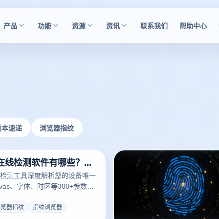
产品
功能
资源
资讯
联系我们
帮助中心
版本速递
浏览器指纹
浏览器指纹在线检测软件有哪些？浏览器指纹识别技术是什么？
检测工具深度解析您的设备唯一
vas、字体、时区等300+参数。
社媒运营用户识别隐私泄露风
控关联封号。云登指纹浏览器提
浏览器指纹
指纹浏览器
方案，一键生成差异化设备指