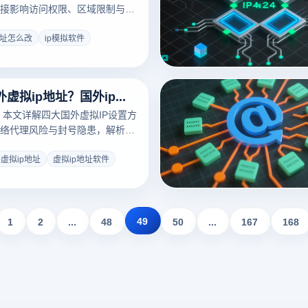
接影响访问权限、区域限制与账
本文深入解析IP地址对跨境电商
管理及网络环境安全的重要性，
地址怎么改
ip模拟软件
IP策略在数字业务中的核心作
怎么设置国外虚拟ip地址？国外ip怎么弄？
需！本文详解四大国外虚拟IP设置方
络代理风险与封号隐患，解析云
通过“IP+指纹+环境”三位一体
建企业级安全网络，高效管理多
虚拟ip地址
虚拟ip地址软件
49
1
2
...
48
50
...
167
168