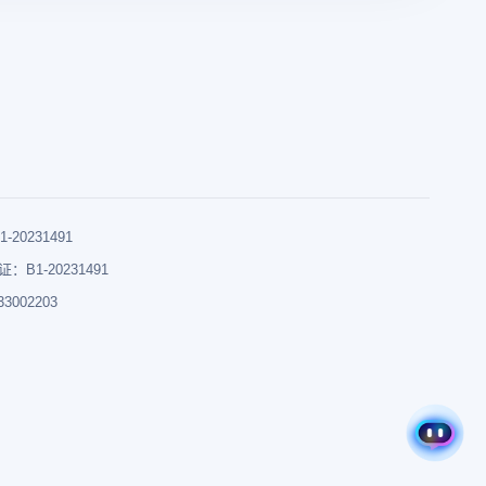
0231491
B1-20231491
002203