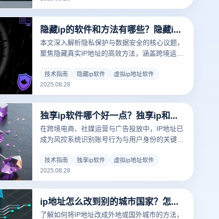
账号安全与运营效率97.3%！
隐藏ip的软件和方法有哪些？隐藏ip原理
本文深入解析隐私保护与数据安全的核心议题，
聚焦隐藏真实IP地址的高效方法，涵盖跨境运
营、社交媒体管理及账号矩阵场景。结合云登指
纹浏览器的先进功能，提供软件工作原理与实战
技术指南
隐藏ip软件
虚拟ip地址软件
2025.08.28
解决方案，助您实现安全、可靠的IP隐藏策略。
立即探索，守护您的网络隐私！
独享ip软件哪个好一点？独享ip和共享ip区别是什么？
在跨境电商、社媒运营与广告投放中，IP地址已
成为风控系统识别账号行为与用户身份的关键
“数字指纹”。尤其在多账号运营场景中，IP管理
直接影响账号安全、平台风控识别与运营效率。
技术指南
独享ip软件
虚拟ip地址软件
2025.08.28
本文深入解析IP地址在多账号运营中的重要性，
探讨如何通过高质量IP资源与智能管理策略，规
避封号风险、提升账号稳定性，并实现高效合规
ip地址怎么改到别的城市国家？怎么把ip地址改成外地？
的全球业务拓展。
了解如何将IP地址改成外地或国外城市的方法，