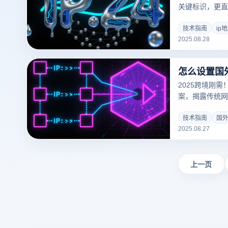
关键标识，更直
号风控等方面。
运营、社交媒体
技术指南
ip
2025.08.28
帮助您全面理解
用。
2025跨境刚
案，揭露传统网
登指纹浏览器如何
技术，零成本构
技术指南
国外
2025.08.27
账号矩阵。
上一页