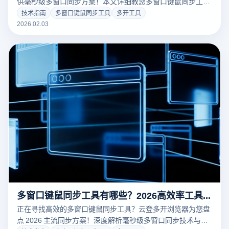
供毫秒级多窗口同步方案！本文详细教您多窗口键鼠同步工具
怎么用，深度解析独立指纹防关联与坐标精准对齐技术。助您
技术指南
多窗口键鼠同步工具
多开工具
效率提升10倍，批量运营账号更安全，立即点击了解更多！
2026.02.03
多窗口键鼠同步工具有哪些？2026高效率工具推荐
正在寻找高效的多窗口键鼠同步工具？云登多开浏览器为您盘
点 2026 主流同步方案！深度解析毫秒级多窗口同步技术与独