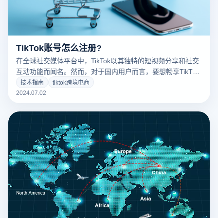
TikTok账号怎么注册?
在全球社交媒体平台中，TikTok以其独特的短视频分享和社交
互动功能而闻名。然而，对于国内用户而言，要想畅享TikTok
的乐趣和商业机会，则需要跨越一些技术和地理限制。tiktok
技术指南
tiktok跨境电商
跨境电商怎么入驻？以下是一些关键步骤和注意事项，帮助您
2024.07.02
在国内使用TikTok，并从中获得更多的机会和发展空间。