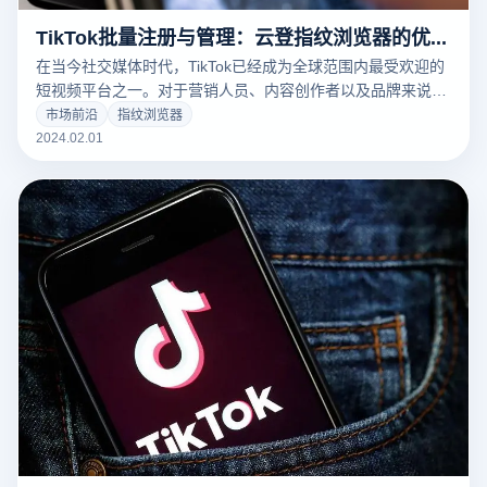
TikTok批量注册与管理：云登指纹浏览器的优势分析
在当今社交媒体时代，TikTok已经成为全球范围内最受欢迎的
短视频平台之一。对于营销人员、内容创作者以及品牌来说，
利用TikTok进行市场推广和建立品牌影响力变得尤为重要。在
市场前沿
指纹浏览器
这个过程中，批量注册TikTok账号，以实现多角度、多策略的
2024.02.01
营销布局，成为一项常见但又耗时耗力的任务。本文将探讨如
何利用指纹浏览器，尤其是云登指纹浏览器，来提高TikTok批
量注册账号的效率。