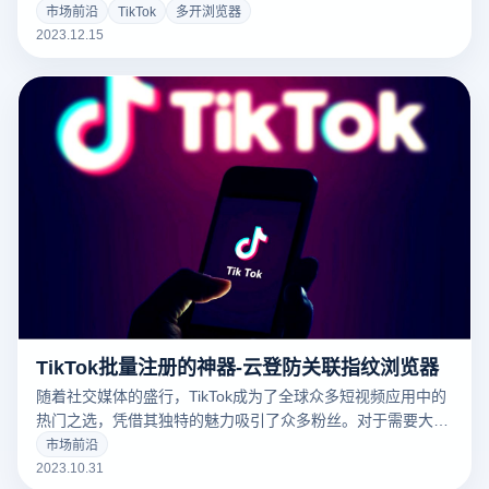
于那些需要批量注册TikTok账号的人来说，这项任务可能显得
市场前沿
TikTok
多开浏览器
乏味和繁琐。但现在有了云登免费指纹浏览器，您可以更加高
2023.12.15
效地完成这项任务。
TikTok批量注册的神器-云登防关联指纹浏览器
随着社交媒体的盛行，TikTok成为了全球众多短视频应用中的
热门之选，凭借其独特的魅力吸引了众多粉丝。对于需要大量
注册TikTok账号的你，云登防关联浏览器提供了简单高效的方
市场前沿
法，避免手动重复的烦恼。
2023.10.31