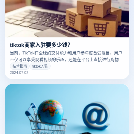
tiktok商家入驻要多少钱？
当前，TikTok在全球的交付能力和用户参与度备受瞩目。用户
不仅可以享受观看视频的乐趣，还能在平台上直接进行购物。
越来越多的专业人士已经在TikTok上开设了自己的商店，但对
技术指南
tiktok入驻
于一些新的tiktok商家入驻来说，了解平台的规则可能是个挑
2024.07.02
战。