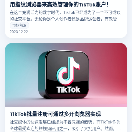
用指纹浏览器来高效管理你的TikTok账户！
在这个充满活力的数字时代，TikTok已经成为了一个不可或缺
的社交平台。无论你是个人创作者还是品牌运营者，有效管理
你的TikTok账户对于构建线上影响力至关重要。今天，我要和
市场前沿
大家分享一个小秘密——使用免费指纹浏览器，比如云登指纹
2023.12.22
浏览器，来高效运营你的TikTok账户。
TikTok批量注册可通过多开浏览器实现
社交媒体的快速发展已经成为不容忽视的趋势，而TikTok作为
全球最受欢迎的短视频应用之一，吸引了大批用户。然而，对