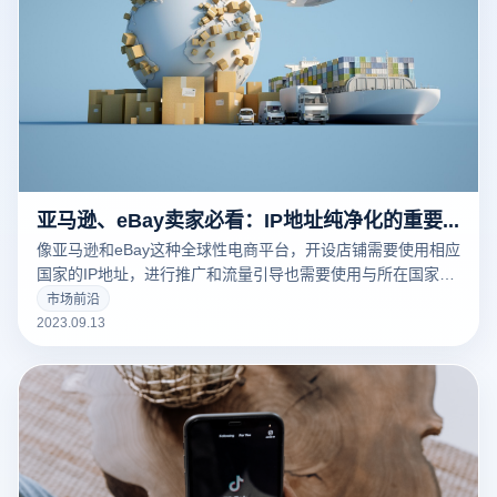
亚马逊、eBay卖家必看：IP地址纯净化的重要性
像亚马逊和eBay这种全球性电商平台，开设店铺需要使用相应
国家的IP地址，进行推广和流量引导也需要使用与所在国家相
关的IP地址。通常情况下，传统的服务器IP无法满足这些需
市场前沿
求，因为使用错误的IP地址容易导致账号关联问题。
2023.09.13