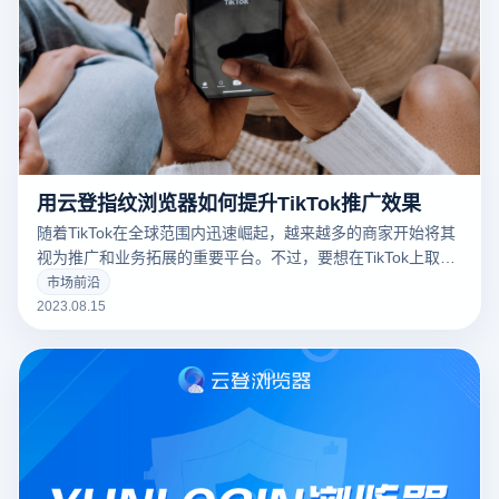
用云登指纹浏览器如何提升TikTok推广效果
随着TikTok在全球范围内迅速崛起，越来越多的商家开始将其
视为推广和业务拓展的重要平台。不过，要想在TikTok上取得
成功，拥有多个账户很重要。防关联指纹浏览器可以帮你高效
市场前沿
管理多个TikTok账户。
2023.08.15