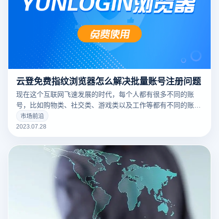
云登免费指纹浏览器怎么解决批量账号注册问题
现在这个互联网飞速发展的时代，每个人都有很多不同的账
号，比如购物类、社交类、游戏类以及工作等都有不同的账
号。所以现在各平台也开始对账号的注册和登录有了严格的安
市场前沿
全把控，这就给一些想要批量注册账号的人带来了一些难题，
2023.07.28
今天小编就跟大家来说说云登指纹浏览器怎么解决批量账号注
册问题。