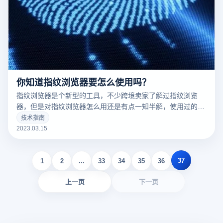
你知道指纹浏览器要怎么使用吗？
指纹浏览器是个新型的工具，不少跨境卖家了解过指纹浏览
器，但是对指纹浏览器怎么用还是有点一知半解，使用过的用
户都知道，指纹浏览器是一款可以修改网络指纹的浏览器。因
技术指南
为我们每个账号登录电脑都会留下我们的指纹信息，通过这些
2023.03.15
指纹信息可以识别用户的身份信息，从而用来判断用户多账号
是否是关联的。那指纹浏览器要怎么使用呢？
37
1
2
...
33
34
35
36
上一页
下一页