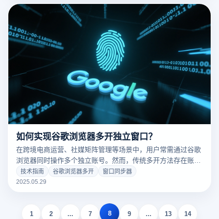
如何实现谷歌浏览器多开独立窗口？
在跨境电商运营、社媒矩阵管理等场景中，用户常需通过谷歌
浏览器同时操作多个独立账号。然而，传统多开方法存在账户
关联风险和效率瓶颈。本文深度解析安全高效的解决方案，并
技术指南
谷歌浏览器多开
窗口同步器
详解云登多开浏览器的技术优势与实战应用。
2025.05.29
8
1
2
...
7
9
...
13
14