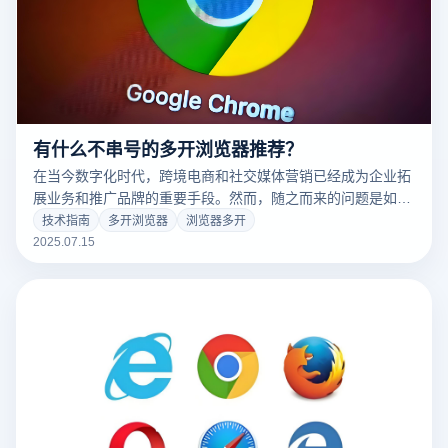
有什么不串号的多开浏览器推荐？
在当今数字化时代，跨境电商和社交媒体营销已经成为企业拓
展业务和推广品牌的重要手段。然而，随之而来的问题是如何
有效管理多个账号，同时保证安全性和不被关联。为了解决这
技术指南
多开浏览器
浏览器多开
一难题，云登多开浏览器应运而生，成为一款强大的工具，通
2025.07.15
过模拟不同设备的软硬件指纹信息，实现在一台电脑上同时多
开浏览器，每个虚拟浏览器都拥有独立的IP。