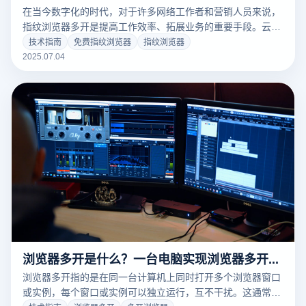
在当今数字化的时代，对于许多网络工作者和营销人员来说，
指纹浏览器多开是提高工作效率、拓展业务的重要手段。云登
免费指纹浏览器凭借其强大的功能和便捷的操作，成为了众多
技术指南
免费指纹浏览器
指纹浏览器
用户的首选。下面，我们就为大家详细介绍云登免费指纹浏览
2025.07.04
器的多开教程。
浏览器多开是什么？一台电脑实现浏览器多开的解决方案
浏览器多开指的是在同一台计算机上同时打开多个浏览器窗口
或实例，每个窗口或实例可以独立运行，互不干扰。这通常用