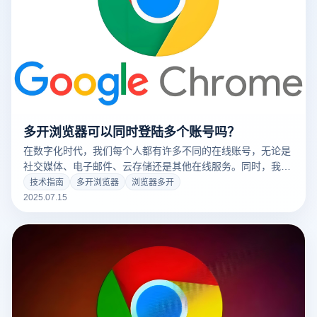
多开浏览器可以同时登陆多个账号吗？
在数字化时代，我们每个人都有许多不同的在线账号，无论是
社交媒体、电子邮件、云存储还是其他在线服务。同时，我们
可能需要管理多个不同的账号，比如个人账号、工作账号、家
技术指南
多开浏览器
浏览器多开
庭账号等。这就带来了一个问题：如何高效地管理这些账号，
2025.07.15
而不必反复登录和注销？云登多开浏览器可能是你的答案。