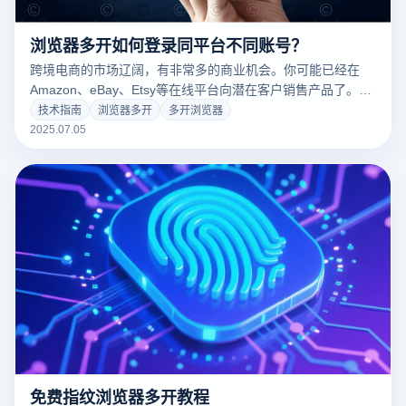
浏览器多开如何登录同平台不同账号？
跨境电商的市场辽阔，有非常多的商业机会。你可能已经在
Amazon、eBay、Etsy等在线平台向潜在客户销售产品了。为
了赚更多的钱，你可能还在经营多个店铺和品牌。但是，像
技术指南
浏览器多开
多开浏览器
Amazon、eBay、Etsy等知名平台会有自己的规则，他们开发
2025.07.05
了很多复杂且先进的跟踪检测系统来检测拥有多个账号的商
家。一旦被识别出多店铺的关联性，很有可能会封禁你的账
号。
免费指纹浏览器多开教程