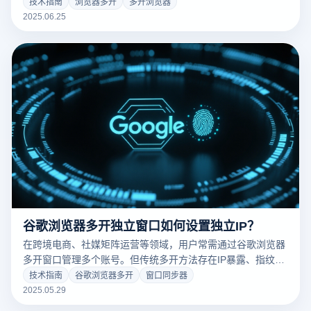
于同时登录同一网站的不同账号，或者是为了隔离不同的浏览
技术指南
浏览器多开
多开浏览器
环境以保护隐私和安全。浏览器多开可以通过以下几种方式来
2025.06.25
实现：
谷歌浏览器多开独立窗口如何设置独立IP？
在跨境电商、社媒矩阵运营等领域，用户常需通过谷歌浏览器
多开窗口管理多个账号。但传统多开方法存在IP暴露、指纹关
联等风险，本文深度解析独立IP配置方案，并介绍如何通过云
技术指南
谷歌浏览器多开
窗口同步器
登多开浏览器实现安全高效的业务管理。
2025.05.29