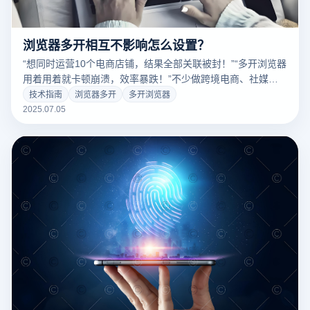
浏览器多开相互不影响怎么设置？
“想同时运营10个电商店铺，结果全部关联被封！”“多开浏览器
用着用着就卡顿崩溃，效率暴跌！”不少做跨境电商、社媒运
营的朋友，都被多开浏览器折腾得苦不堪言。多开浏览器究竟
技术指南
浏览器多开
多开浏览器
该怎么用？今天就来详细聊聊！
2025.07.05