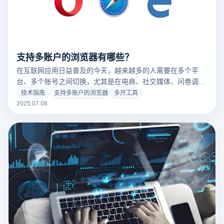
支持多账户的浏览器有哪些？
在互联网应用日益普及的今天，越来越多的人需要在多个平
台、多个账号之间切换，尤其是在电商、社交媒体、问卷调查
等多个领域，用户不仅需要频繁管理多个账号，还需要保证每
技术指南
支持多账户的浏览器
多开工具
个账号的独立性和安全性。为了满足这些需求，越来越多的防
2025.07.08
关联浏览器应运而生。