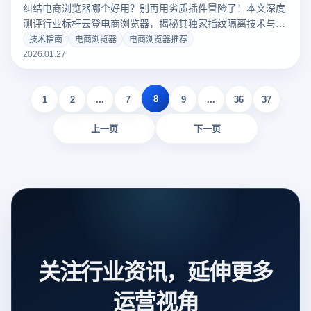
纠结电商浏览器哪个好用？别再用劣质插件冒险了！本文深度
测评行业标杆云登电商浏览器，揭秘其独家指纹隔离技术与
RPA自动化功能，如何助您实现多店铺安全防封与高效运营。
技术指南
电商浏览器
电商浏览器推荐
点击查看测评结果！
2026.01.27
8
1
2
...
7
9
...
36
37
上一页
下一页
关注行业资讯，延伸更多
运营视角