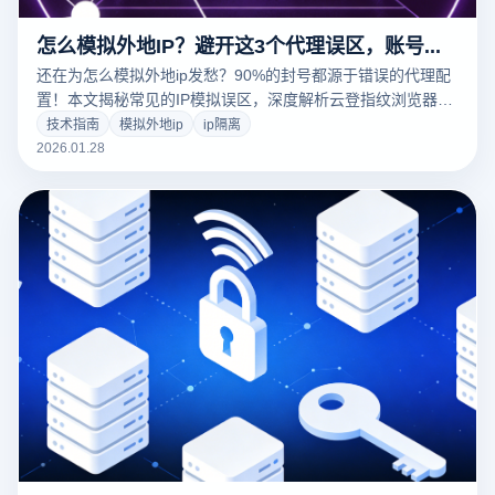
怎么模拟外地IP？避开这3个代理误区，账号存活率提升90%
还在为怎么模拟外地ip发愁？90%的封号都源于错误的代理配
置！本文揭秘常见的IP模拟误区，深度解析云登指纹浏览器如
何通过智能环境匹配与WebRTC防护，助您搭建零风险的异地
技术指南
模拟外地ip
ip隔离
运营环境。
2026.01.28