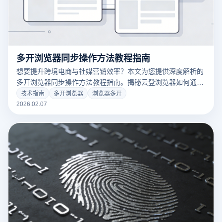
多开浏览器同步操作方法教程指南
想要提升跨境电商与社媒营销效率？本文为您提供深度解析的
多开浏览器同步操作方法教程指南。揭秘云登浏览器如何通过
毫秒级窗口同步技术，实现单人轻松管理百个账号。立即点
技术指南
多开浏览器
浏览器多开
击，掌握让浏览器多开效率翻倍的实战秘籍！
2026.02.07