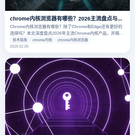
chrome内核浏览器有哪些？2026主流盘点与专业防关联指南
Chrome内核浏览器有哪些？除了Chrome和Edge还有更好的
选择吗？本文深度盘点2026年主流Chrome内核产品，并揭秘
为何专业卖家首选云登指纹浏览器。了解如何通过内核级优化
技术指南
chrome内核
chrome内核浏览器
与指纹隔离技术，实现多账号防关联与极速安全运营。
2026.02.05