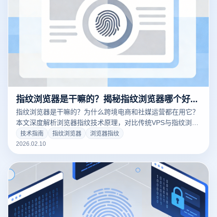
指纹浏览器是干嘛的？揭秘指纹浏览器哪个好用与防关联实战
指纹浏览器是干嘛的？为什么跨境电商和社媒运营都在用它？
本文深度解析浏览器指纹技术原理，对比传统VPS与指纹浏览
器的优劣。针对“指纹浏览器哪个好用”这一难题，从内核隔
技术指南
指纹浏览器
浏览器指纹
离、RPA自动化及成本控制三大维度，为您推荐2026年高性价
2026.02.10
比的云登指纹浏览器解决方案。