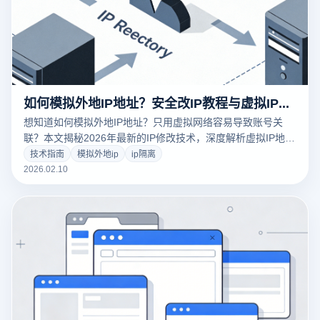
如何模拟外地IP地址？安全改IP教程与虚拟IP软件防关联指南
想知道如何模拟外地IP地址？只用虚拟网络容易导致账号关
联？本文揭秘2026年最新的IP修改技术，深度解析虚拟IP地址
软件的局限性。教你利用云登指纹浏览器的内核级环境隔离与
技术指南
模拟外地ip
ip隔离
时区自动校准功能，实现“IP+设备”的双重伪装，保障跨境电商
2026.02.10
与社媒账号安全。