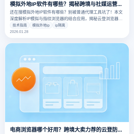
模拟外地IP软件有哪些？揭秘跨境与社媒运营的防关联黑科技
还在搜模拟外地IP软件有哪些？别被普通代理工具坑了！本文
深度解析IP模拟与指纹浏览器的结合应用，揭秘云登浏览器如
何通过环境隔离与时区自适应技术，保障您的账号100%安全
技术指南
模拟外地ip
ip隔离
防关联。点击获取硬核方案！
2026.01.28
电商浏览器哪个好用？跨境大卖力荐的云登防关联神器测评