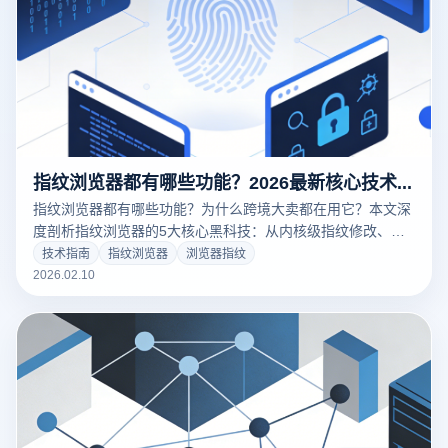
指纹浏览器都有哪些功能？2026最新核心技术解析与云登防关联实战
指纹浏览器都有哪些功能？为什么跨境大卖都在用它？本文深
度剖析指纹浏览器的5大核心黑科技：从内核级指纹修改、
RPA自动化到团队协作。结合云登浏览器的实战应用，揭秘如
技术指南
指纹浏览器
浏览器指纹
何通过“环境隔离”实现多账号零关联运营。点击获取防封秘
2026.02.10
籍！