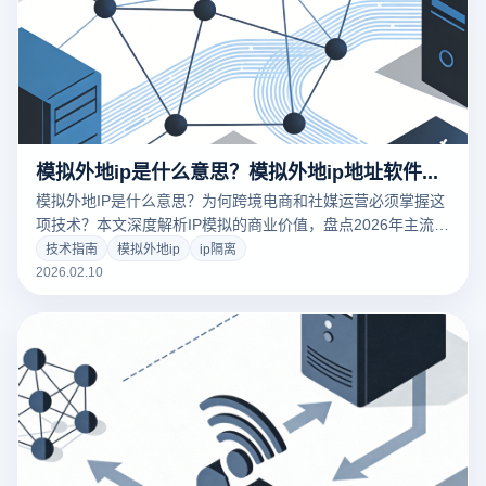
模拟外地ip是什么意思？模拟外地ip地址软件有哪些？
模拟外地IP是什么意思？为何跨境电商和社媒运营必须掌握这
项技术？本文深度解析IP模拟的商业价值，盘点2026年主流的
模拟IP地址软件。重点揭秘云登指纹浏览器如何通过内核级环
技术指南
模拟外地ip
ip隔离
境隔离，实现“IP+设备指纹”的双重伪装，保障账号安全防关
2026.02.10
联。