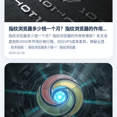
指纹浏览器多少钱一个月？指纹浏览器的作用有哪些？
指纹浏览器多少钱一个月？指纹浏览器的作用有哪些？本文深
度剖析2026年市场价格行情，对比VPS成本差异。揭秘云登浏
览器如何通过内核级隔离、RPA自动化及团队协作功能，为跨
技术指南
指纹浏览器多少钱一个月
指纹浏览器
境电商与社媒营销提供高性价比的防关联解决方案。点击获取
2026.02.06
选购指南！