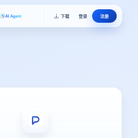
AI Agent
下载
登录
注册