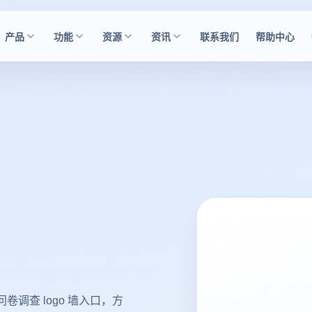
产品
功能
资源
资讯
联系我们
帮助中心
 问卷调查 logo 墙入口，方