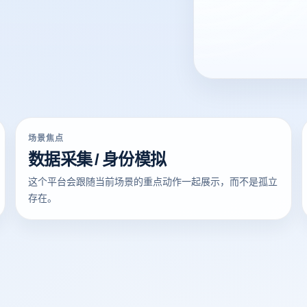
场景焦点
数据采集 / 身份模拟
这个平台会跟随当前场景的重点动作一起展示，而不是孤立
存在。