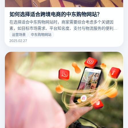
如何选择适合跨境电商的中东购物网站？
在选择适合中东购物网站时，商家需要综合考虑多个关键因
素，如目标市场需求、平台知名度、支付与物流服务的便利
性，以及是否支持跨境销售等。随着中东电子商务市场日益多
运营场景
中东购物网站
元化，商家应根据自身产品类型、运营需求和目标消费者的特
2025.02.27
点来选择合适的平台。