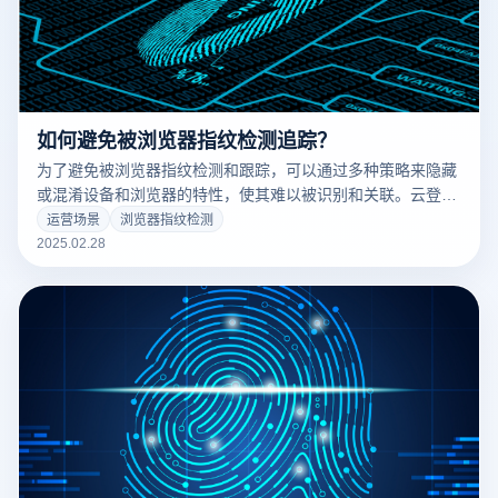
如何避免被浏览器指纹检测追踪？
为了避免被浏览器指纹检测和跟踪，可以通过多种策略来隐藏
或混淆设备和浏览器的特性，使其难以被识别和关联。云登指
纹浏览器提供了多种有效的反指纹跟踪功能，有效保护隐私并
运营场景
浏览器指纹检测
避免账户关联。以下是几种主要方法：
2025.02.28