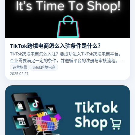
TikTok跨境电商怎么入驻条件是什么？
TikTok跨境电商怎么入驻？要成功进入TikTok跨境电商平台，
企业需要满足一定的条件，并遵循平台的注册与审核流程。以
下是TikTok跨境电商的主要入驻条件、申请步骤，以及如何通
运营场景
tiktok跨境电商
过云登电商浏览器提升成功率和运营效率的优化措施。
2025.02.27