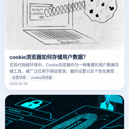
cookie浏览器如何存储用户数据？
在现代网络环境中，Cookie浏览器作为一种重要的用户数据存
储工具，被广泛应用于网站登录、偏好设置以及个性化推荐等
场景。通过在用户设备上存储小型数据文件，Cookies 可以帮
运营场景
cookie浏览器
助网站识别用户身份、保存会话状态，并追踪用户行为。然
2025.02.28
而，随着隐私保护意识的不断提升，传统的 Cookies 存储方式
面临着数据泄露、账户关联和跨站追踪等安全风险。为了解决
这些问题，云登虚拟浏览器引入了 独立存储隔离、加密保护、
防关联机制以及虚拟化伪装技术等多重策略，对 Cookies 的存
储和管理进行了全面升级，进一步提升了多账户管理的隐私性
和安全性。