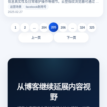
信息真实性及日常维护操作等细节。云登指纹浏览器可通过 IP
隔离、指纹定制、沙盒隔离等功能，有效降低账号关联与封号
运营场景
facebook耐用号
风险。
2025.02.27
205
1
2
...
204
206
...
324
325
上一页
下一页
从博客继续延展内容视
野