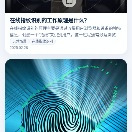
在线指纹识别的工作原理是什么？
在线指纹识别的原理主要是通过收集用户浏览器和设备的独特
信息，创建一个“指纹”来识别用户。这一过程通常涉及浏览
器、操作系统、设备硬件特征等多个维度。云登指纹浏览器利
运营场景
在线指纹识别
用这一技术，结合其强大的隐私保护和防关联机制，确保跨境
2025.02.28
电商中的多账户管理和安全性。以下是详细的工作原理：