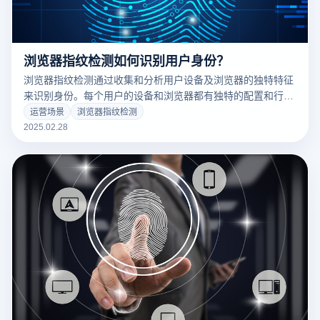
浏览器指纹检测如何识别用户身份？
浏览器指纹检测通过收集和分析用户设备及浏览器的独特特征
来识别身份。每个用户的设备和浏览器都有独特的配置和行为
特征，可以作为识别标志。云登指纹浏览器利用先进技术，结
运营场景
浏览器指纹检测
合防关联和隐私保护措施，为跨境电商和多账户管理提供高安
2025.02.28
全性。以下是浏览器指纹检查与识别用户身份的工作原理：