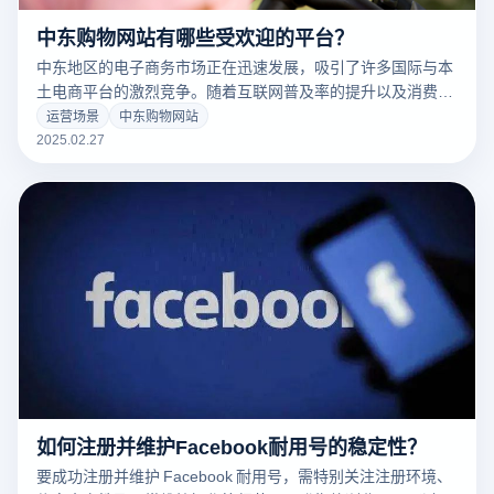
中东购物网站有哪些受欢迎的平台？
中东地区的电子商务市场正在迅速发展，吸引了许多国际与本
土电商平台的激烈竞争。随着互联网普及率的提升以及消费者
在线购物习惯的逐渐形成，中东购物网站的受欢迎程度持续攀
运营场景
中东购物网站
升。无论是综合性的电商平台还是专业化细分市场的购物网
2025.02.27
站，各大平台都在满足当地消费者多样化需求方面做得相当出
色，提供丰富的商品选择、便捷的支付方式和高效的物流服
务。接下来，我们将介绍一些在中东地区广受欢迎的购物网
站。
如何注册并维护Facebook耐用号的稳定性？
要成功注册并维护 Facebook 耐用号，需特别关注注册环境、