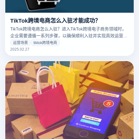
TikTok跨境电商怎么入驻才能成功？
TikTok跨境电商怎么入驻？进入TikTok跨境电子商务领域时，
企业需要遵循一系列步骤，以确保顺利入驻并实现高效运营。
作为全球领先的短视频平台，TikTok为跨境电商商家提供了巨
运营场景
tiktok跨境电商
大的市场机遇，但也存在一些入驻要求和运营挑战。以下是通
2025.02.27
过云登电商浏览器成功入驻TikTok并提升运营效率的关键步
骤：