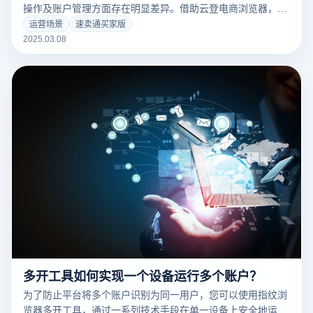
操作及账户管理方面存在明显差异。借助云登电商浏览器，用
户可以更安全、高效地管理这两种模式下的账户，避免关联风
运营场景
速卖通买家版
险，提升运营效率。以下是速卖通买家版与卖家版的对比及云
2025.03.08
登电商浏览器的应用：
多开工具如何实现一个设备运行多个账户？
为了防止平台将多个账户识别为同一用户，您可以使用指纹浏
览器多开工具，通过一系列技术手段在单一设备上安全地运行