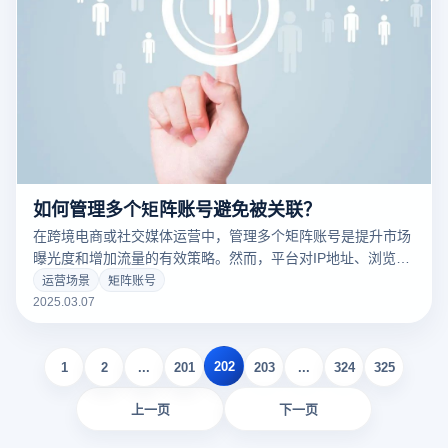
如何管理多个矩阵账号避免被关联？
在跨境电商或社交媒体运营中，管理多个矩阵账号是提升市场
曝光度和增加流量的有效策略。然而，平台对IP地址、浏览器
指纹等信息的监控可能导致多个账号之间的关联，从而导致封
运营场景
矩阵账号
禁或限制操作。为避免这些问题，云登指纹浏览器提供了一些
2025.03.07
关键功能，以确保各个账户的独立性和安全性。以下是如何通
过云登指纹浏览器高效管理多个矩阵账号并防止关联的方法：
202
1
2
...
201
203
...
324
325
上一页
下一页