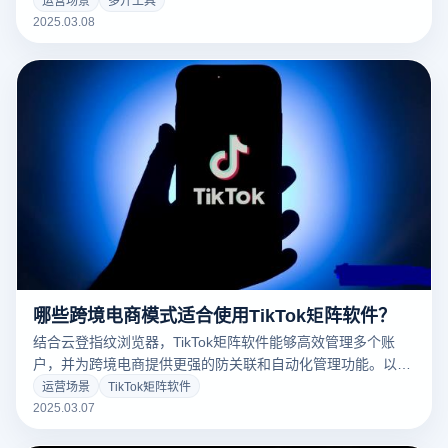
具未能有效阻止这些关联因素，平台可能会识别多个账户之间
2025.03.08
的联系并加以禁止。
哪些跨境电商模式适合使用TikTok矩阵软件？
结合云登指纹浏览器，TikTok矩阵软件能够高效管理多个账
户，并为跨境电商提供更强的防关联和自动化管理功能。以下
是几种适合使用TikTok矩阵软件的跨境电商模式：
运营场景
TikTok矩阵软件
2025.03.07