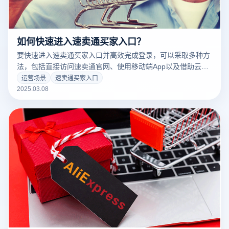
如何快速进入速卖通买家入口？
要快速进入速卖通买家入口并高效完成登录，可以采取多种方
法，包括直接访问速卖通官网、使用移动端App以及借助云登
电商浏览器来提升操作效率。结合云登电商浏览器，不仅能快
运营场景
速卖通买家入口
速访问速卖通买家版，还能有效避免账户关联问题，保障多账
2025.03.08
户管理的安全性。