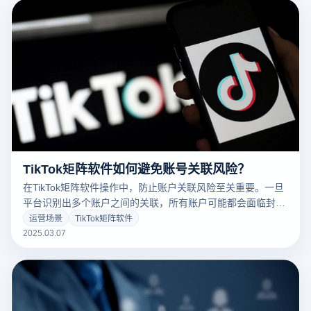
TikTok矩阵软件如何避免账号关联风险？
在TikTok矩阵软件操作中，防止账户关联风险至关重要。一旦
平台识别出多个账户之间的关联，所有账户可能都会面临封禁
或限制，因此采取有效的防关联措施非常必要。使用云登指纹
运营场景
TikTok矩阵软件
浏览器来管理TikTok矩阵账户，能够有效降低账户关联的风
2025.03.07
险。以下是一些防范措施：