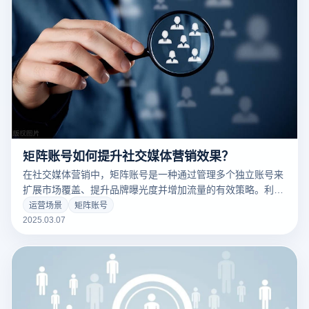
矩阵账号如何提升社交媒体营销效果？
在社交媒体营销中，矩阵账号是一种通过管理多个独立账号来
扩展市场覆盖、提升品牌曝光度并增加流量的有效策略。利用
云登指纹浏览器来管理这些矩阵账号，不仅能够提高营销效
运营场景
矩阵账号
果，还能确保每个账号的独立性，从而避免账号关联带来的封
2025.03.07
禁风险。以下是通过矩阵账号提升社交媒体营销效果的具体方
法：