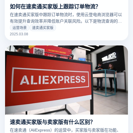
如何在速卖通买家版上跟踪订单物流？
在速卖通买家版中跟踪订单物流时，使用云登电商浏览器可以
有效提升查询效率并降低账户关联风险。以下是物流查询的详
细步骤及云登电商浏览器的优势：
运营场景
速卖通买家版
2025.03.08
速卖通买家版与卖家版有什么区别？
在速卖通（AliExpress）的运营中，买家版与卖家版在功能、