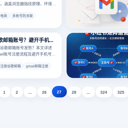
，涵盖浏览器指纹原理、环境隔
理策略及主流平台防关联规范。
境电商
多账号防关联
怎么注册谷歌邮箱账号？避开手机号验证失败的Gmail注册全攻略
谷歌邮箱账号发愁？本文详述
mail账号注册流程及避开手机号验
针对跨境多账号管理需求，深度
纹浏览器构建纯净注册环境、防
么注册谷歌邮箱
gmail邮箱注册
的核心方案，助您高效开启出海
27
1
2
...
26
28
...
324
325