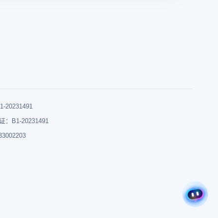
0231491
B1-20231491
002203