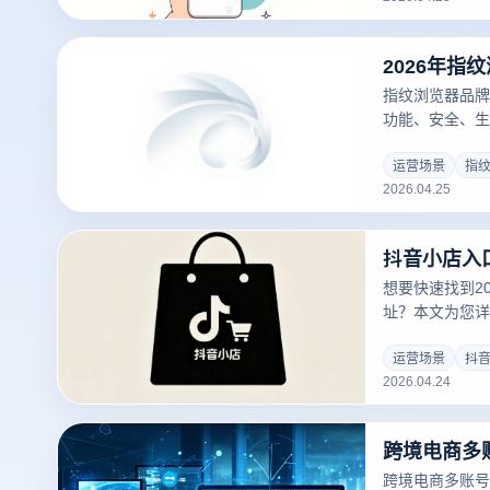
指纹浏览器品牌
功能、安全、生
你选择最适合的
运营场景
指
2026.04.25
想要快速找到2
址？本文为您详
动工作台的官方
关联风险，深度
运营场景
抖
2026.04.24
器实现指纹隔离
封号风险，高效
跨境电商多账号