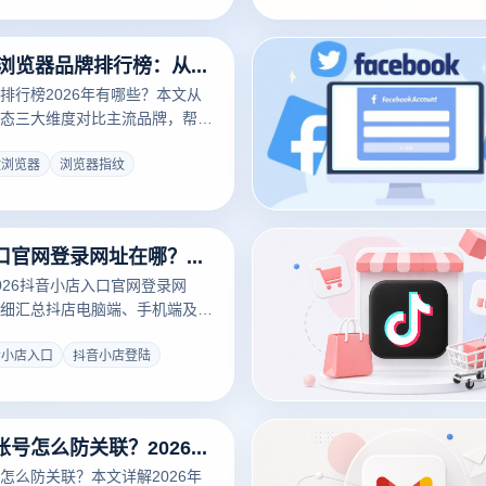
2026年指纹浏览器品牌排行榜：从功能、安全、生态看谁更值得选
排行榜2026年有哪些？本文从
态三大维度对比主流品牌，帮助
指纹浏览器。
纹浏览器
浏览器指纹
抖音小店入口官网登录网址在哪？抖店PC端进入入口与多账号安全管理全攻略
026抖音小店入口官网登录网
细汇总抖店电脑端、手机端及移
进入路径。针对商家多店铺运营
解析如何利用专业云登电商浏览
音小店入口
抖音小店登陆
、IP绑定及安全登陆，助您规避
管理抖音电商矩阵。
跨境电商多账号怎么防关联？2026年实战方案全解析
怎么防关联？本文详解2026年