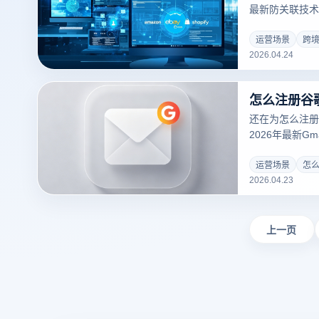
最新防关联技术
离方案、IP管
运营场景
跨
2026.04.24
还在为怎么注册
2026年最新G
证失败的技巧。
解析利用云登指
运营场景
怎
2026.04.23
止账号关联封禁
业务。
上一页