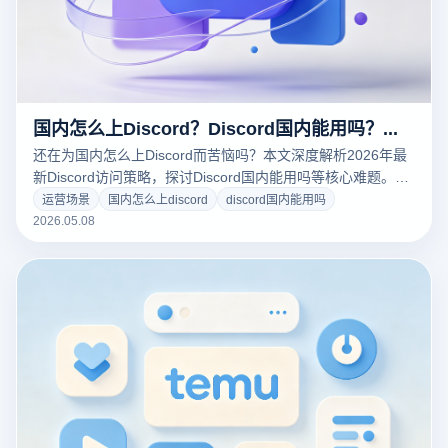
国内怎么上Discord？Discord国内能用吗？深度解析安全访问与多账号运营
还在为国内怎么上Discord而苦恼吗？本文深度解析2026年最
新Discord访问策略，探讨Discord国内能用吗等核心难题。结
合云登多开浏览器指纹隔离技术，手把手教你如何解决连接受
运营场景
国内怎么上discord
discord国内能用吗
限、设备关联封号等问题，实现高效、稳定的Discord多账号
2026.05.08
矩阵社交运营。