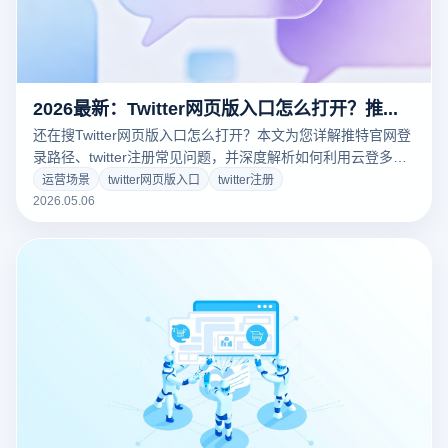
2026最新：Twitter网页版入口怎么打开？推特注册全流程及账号多开避坑指南
还在搜Twitter网页版入口怎么打开？本文为您详解推特官网登
录路径、twitter注册常见问题，并深度解析如何利用云登多开
浏览器实现多账号环境隔离与防关联，助您安全高效布局海外
运营场景
twitter网页版入口
twitter注册
社媒。
2026.05.06