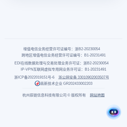
增值电信业务经营许可证编号：浙B2-20230054
跨地区增值电信业务经营许可证编号：B1-20231491
EDI在线数据处理与交易处理业务许可证：浙B2-20230054
IP-VPN互联网虚拟专用网业务许可证：B1-20231491
浙ICP备2022019151号-6
浙公网安备 33010902003507号
高新技术企业 GR202433002203
杭州辰链信息科技有限公司 © 版权所有
网站地图