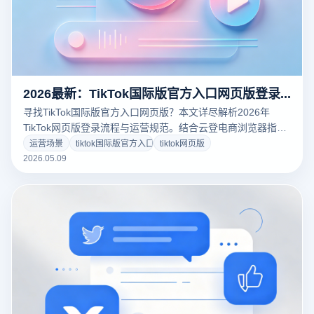
2026最新：TikTok国际版官方入口网页版登录全攻略，安全多开防关联指南
寻找TikTok国际版官方入口网页版？本文详尽解析2026年
TikTok网页版登录流程与运营规范。结合云登电商浏览器指纹
伪装技术，深度解决跨境卖家在访问TikTok官网时遇到的环境
运营场景
tiktok国际版官方入口
tiktok网页版
关联、视频零播放、账号封禁等核心痛点，助您高效布局全球
2026.05.09
短视频电商赛道。