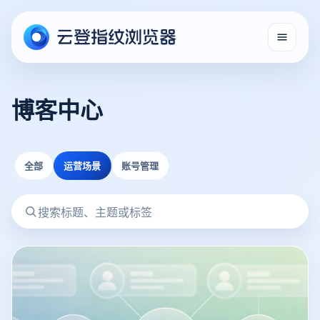
博客中心
全部
运营场景
账号管理