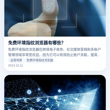
免费环境指纹浏览器有哪些？
免费环境指纹浏览器在跨境电子商务、社交媒体营销和多账户
管理领域非常受欢迎，因为它可以有效防止账户关联，提高隐
私和安全性。但是很多功能强大的指纹浏览器通常都是付费软
运营场景
免费环境指纹浏览器
件，用户在选择的时候可能会考虑成本。幸运的是，市场上也
2024.10.11
有一些免费或免费的环境指纹浏览器，可以帮助用户满足多账
户管理和防关联操作的需求，而不增加预算。本文将介绍几种
常见的免费环境指纹浏览器，并比较其功能、优缺点和适用场
景。