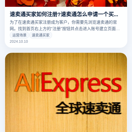
速卖通买家如何注册?速卖通怎么申请一个买家账号?
为了在速卖通买家注册成为客户，你需要先浏览速卖通的官
网。找到首页右上方的“注册”按钮并点击进入账号建立页面。
你也可以选择通过电子邮件注册，或者使用现有的谷歌。、快
运营场景
速卖通买家
速注册第三方账户，如脸书。填写名称、邮件地址、密码等必
2024.10.10
要的个人信息，确保信息准确。然后，速卖通会向你的邮箱发
送一封验证邮件，点击邮件中的链接进行验证。验证完成后，
您的速卖通买家账户将成功建立，您可以开始浏览和购买商
品。