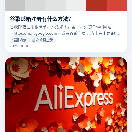
谷歌邮箱注册有什么方法？
谷歌邮箱注册很简单，方法如下。第一，浏览Gmail网站
（https://mail.google.com）或者谷歌主页，点击右上角的“创
建帐户”按钮。然后，您需要填写一些基本信息，包括姓名、
运营场景
谷歌邮箱注册
登录名称(即邮件地址)、密码等。选择独特安全的账号密码
2024.10.10
后，继续填写手机号码和备用邮箱等验证信息。未来，谷歌将
向您的手机发送验证码，输入验证码后，您可以完成验证并激
活您的帐户。注册后，您可以开始使用谷歌发送和接收电子邮
件。