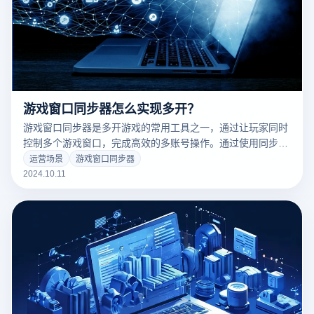
游戏窗口同步器怎么实现多开？
游戏窗口同步器是多开游戏的常用工具之一，通过让玩家同时
控制多个游戏窗口，完成高效的多账号操作。通过使用同步
器，玩家可以在一个主窗口操作，而其他窗口可以同时执行相
运营场景
游戏窗口同步器
同的指令，无需逐个切换窗口手动操作。这种多开启方式广泛
2024.10.11
应用于多人在线游戏、刷资源或团队任务，大大提高了操作效
率。本文将介绍如何多开游戏窗口同步器，并带您了解其具体
操作流程和注意事项，帮助您高效管理多个游戏账号。