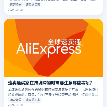
会要求您提供有效的电子邮件地址或使用第三方帐户(例如谷
运营场景
速卖通买家
歌。、Facebook）快速注册。输入电子邮件地址后，您需要
2024.10.10
设置密码并填写相关个人信息，如姓名、性别、出生日期等。
确认信息正确后，单击提交按钮，系统将向您提供的电子邮件
地址发送验证电子邮件。完成电子邮件地址验证后，您的速卖
通买家账户将成功注册。
速卖通买家在跨境购物时需要注意哪些事项？
全球速卖通买家在跨境购物时需要注意多个方面，以确保顺利
的消费体验。首先，我们应该仔细检查产品描述，特别是关键
信息，如尺寸、材料和功能，以避免信息误读造成的购买错
运营场景
速卖通买家
误。其次，选择诚信经营的企业，检查其他买家的评价，确保
2024.10.10