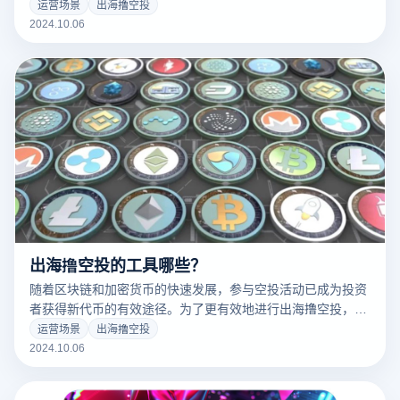
活动模式来识别和阻止某些客户的参与。因此，采取相应的保
运营场景
出海撸空投
护措施可以帮助保护您的帐户安全和隐私。接下来，我们将讨
2024.10.06
论一些方案和技巧，以帮助用户降低空投活动中被女巫盯上的
风险，并确保成功获得奖励。
出海撸空投的工具哪些？
随着区块链和加密货币的快速发展，参与空投活动已成为投资
者获得新代币的有效途径。为了更有效地进行出海撸空投，许
多工具和平台应运而生。这些工具不仅可以帮助用户跟踪最新
运营场景
出海撸空投
的空投信息，还可以简化处理过程，管理多个钱包地址。接下
2024.10.06
来，我们将讨论一些常用的海上空投工具，以帮助您更好地抓
住这个机会，实现投资升值。