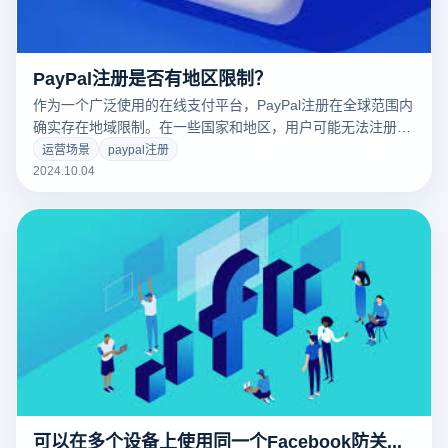
PayPal注册是否有地区限制？
作为一个广泛使用的在线支付平台，PayPal注册在全球范围内
确实存在地域限制。在一些国家和地区，用户可能无法注册
PayPal账户或面临特定的功能限制。这些限制通常与当地的金
运营场景
paypal注册
融法规、反洗钱政策和合规要求有关。因此，在客户注册之
2024.10.04
前，了解他们所在地区的相关政策是非常重要的，以确保他们
能够顺利完成注册并正常使用PayPal服务。
可以在多个设备上使用同一个Facebook防关联浏览器吗？