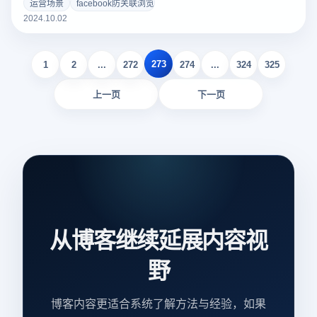
操作环境和先进的指纹识别技术，有效地防止多个帐户之间的
运营场景
facebook防关联浏览器
联系，从而降低被平台检测到的可能性。但是，商家仍然需要
2024.10.02
遵循Facebook的应用政策，保持良好的操作习惯，以最大限
度地保护帐户的安全。理解这一特点和使用方法，也有助于用
273
户在操作时更加谨慎。
1
2
...
272
274
...
324
325
上一页
下一页
从博客继续延展内容视
野
博客内容更适合系统了解方法与经验，如果