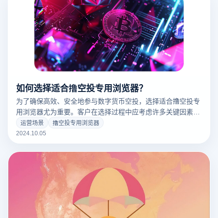
如何选择适合撸空投专用浏览器？
为了确保高效、安全地参与数字货币空投，选择适合撸空投专
用浏览器尤为重要。客户在选择过程中应考虑许多关键因素。
首先，浏览器的隐私保护功能尤为重要，可以有效防止数据跟
运营场景
撸空投专用浏览器
踪和身份泄露。其次，支持多账户管理的功能非常有用，让用
2024.10.05
户可以轻松管理不同的钱包和账户，防止关联风险。此外，浏
览器的速度和稳定性也不容忽视。快速输入和流畅的操作体验
将直接影响空投的效率。最后，浏览器是否支持插件或扩展功
能，也可以使用自己选择的功能。