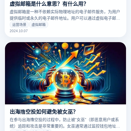
虚拟邮箱是什么意思？有什么用？
虚拟邮箱是一种不依赖实际物理地址的电子邮件服务，为用户
提供临时或永久的电子邮件地址。用户可以通过虚拟电子邮件
接收和发送电子邮件，而无需暴露他们的真实电子邮件地址。
运营场景
虚拟邮箱
这项服务在保护隐私、减少垃圾短信和在不可靠的平台上注册
2024.10.07
方面特别有用。虚拟电子邮件可以帮助用户管理不同的电子邮
件账户，提高信息安全性，有效防止个人信息泄露。接下来，
我们将讨论虚拟电子邮件的具体功能及其在日常生活中的使用
场景。
出海撸空投如何避免被女巫？
在参与出海撸空投的过程中，防止被“女巫”（即恶意用户或系
统）追踪和攻击是非常重要的。女巫通常通过监控钱包地址和