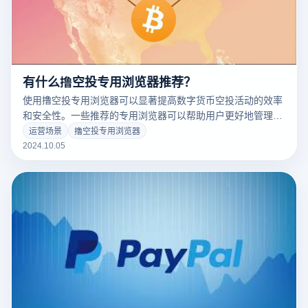
有什么撸空投专用浏览器推荐？
使用撸空投专用浏览器可以显著提高数字货币空投活动的效率
和安全性。一些推荐的专用浏览器可以帮助用户更好地管理多
个钱夹和账户，并提供隐私保护和防止数据跟踪的功能。例
运营场景
撸空投专用浏览器
如，“云登超级浏览器”等工具可以帮助用户避免账户关联和地
2024.10.05
理限制，并通过创建单独的浏览环境来保证空投的顺利进行。
此外，一些浏览器还支持多个帐户管理和自动填充功能，使用
户在申请空投时更有效率。选择合适的专用浏览器可以帮助用
户更好地掌握机器。