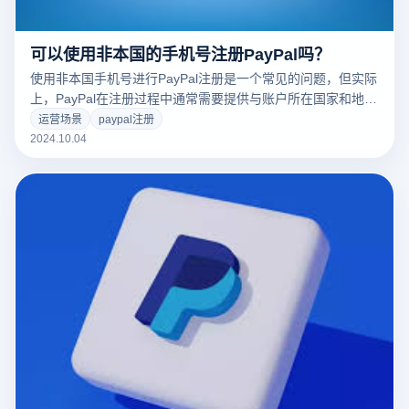
可以使用非本国的手机号注册PayPal吗？
使用非本国手机号进行PayPal注册是一个常见的问题，但实际
上，PayPal在注册过程中通常需要提供与账户所在国家和地区
相匹配的手机号码。这是为了保证账户的安全性和合规性，也
运营场景
paypal注册
方便身份认证和账户恢复。因此，虽然在某些情况下可能会使
2024.10.04
用非本国手机号码进行注册，但建议使用与注册区域一致的手
机号码，以避免未来可能遇到的麻烦或限制。了解各个地区的
具体要求，可以帮助用户更顺利地完成PayPal的注册。