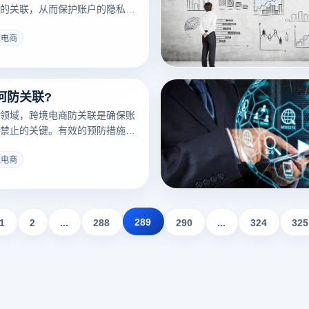
助解决推特怎么看直播。
的关联，从而保护账户的隐私、
。这些措施旨在避免被平台识别
家，避免因账户关联而导致的禁
境电商
的跨境电商防关联策略对跨境电
期成功尤为重要。为了防止被平
作，需要采取一系列措施防止账
何防关联?
领域，跨境电商防关联是确保账
禁止的关键。有效的预防措施不
人隐私，而且还能确保业务的顺
一些实用的策略，帮助您有效地
境电商
务中的账户关联。
289
1
2
...
288
290
...
324
325