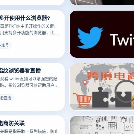
防止同一设备同时登录多个账
用网络（VPN）隐藏真实的IP地
账号多开使用什么浏览器?
器缓存和Cookies，也是有效
通过这些策略，可以降低平台识
是TikTok中多开操作的关键。
风险，保证多个账号的安全运
用支持多开功能的浏览器，比如
便同时管理多个TikTok账户。
illa Firefox或特殊的多开浏览器应
tok账号
建多个单独的浏览器窗口或用户
浏览器用户可以登录不同的
，从而便于转换和管理多个帐户。与
指纹浏览器看直播
览器还提供了隐私保护和安全策
帐户之间的关联问题，保证操作
看twitter直播可以增强您的隐
。
踪。指纹浏览器可以帮助用户绕
统，通过模拟不同的浏览器指纹
在twitter上使用指纹浏览器观
特看直播
首先下载并安装支持指纹伪装的
用程序。然后，设置一个新的指
确保它与您的实际浏览器配置不
电商防关联
环境变量登录twitter，找到您
这种方法不仅可以改善您的隐私
关联是指采取一系列措施，防止