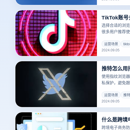
联概率。此外，
户，使用虚拟专
TikTok
址，定期清除浏览
的防关联措施。
选择合适的浏览器
别和关联账号的
很多用户推荐使
行。
Googlee，以
Chrome、Moz
运营场景
tik
2024.09.05
用程序。通过创
配置文件，这些
TikTok帐号
推特怎么用
此同时，这些浏
略，有助于防止
使用指纹浏览器观
的安全性和效率
私保护，避免跟
过网站的跟踪系
来保护隐私。为了
运营场景
推
2024.09.05
看直播，您需要
浏览器插件或应
纹环境变量，以
什么是跨境
同。最后，使用此
感兴趣的直播。
跨境电子商务防