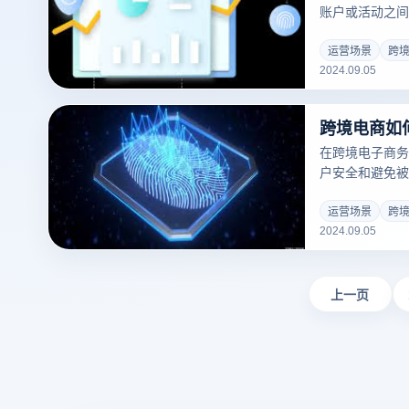
保护，还可以帮
账户或活动之间
安全和稳定运行
为同一用户或商
运营场景
跨
2024.09.05
令或限制。有效
子商务业务的长
台识别为违规操
跨境电商如
户被关联。
在跨境电子商务
户安全和避免被
仅有助于保护个
利运行。以下是
运营场景
跨
2024.09.05
防止跨境电子商
上一页