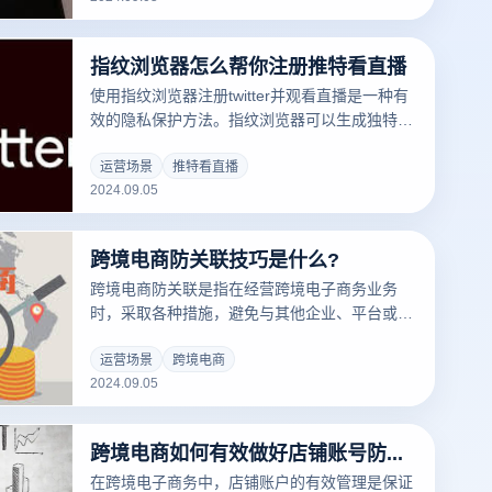
的设置和内容策略，以防止混淆和提高效率。此
外，使用数据分析工具监控每个账户的性能，并
指纹浏览器怎么帮你注册推特看直播
保持一致的更新和互动，可以帮助您更好地管理
和优化多个TikTok账户的操作。
使用指纹浏览器注册twitter并观看直播是一种有
效的隐私保护方法。指纹浏览器可以生成独特的
浏览器指纹，帮助用户防止被网站跟踪或识别。
在注册twitter时，您可以使用指纹浏览器创建一
运营场景
推特看直播
2024.09.05
个与实际浏览器不同的新的虚拟环境，以保护您
的个人信息不被泄露。这样，您不仅可以成功完
成注册，还可以以匿名身份解决在推特怎么看直
跨境电商防关联技巧是什么?
播，避免隐私风险和账户关联性。
跨境电商防关联是指在经营跨境电子商务业务
时，采取各种措施，避免与其他企业、平台或账
户之间不必要的关联，以降低被平台处罚或账户
关闭的风险。这个问题在跨境电子商务中非常重
运营场景
跨境电商
2024.09.05
要，因为该平台对账户关联特别敏感，一旦被识
别为关联账户，可能会导致账户被禁止、资金冻
结等严重后果。因此，掌握一些防关联技能是每
跨境电商如何有效做好店铺账号防关联?
个跨境电子商务从业者的必要技能。
在跨境电子商务中，店铺账户的有效管理是保证