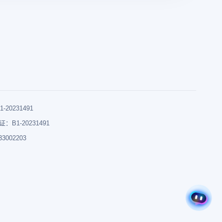
0231491
B1-20231491
002203