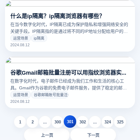
什么是ip隔离？ip隔离浏览器有哪些？
在当今数字化时代，IP隔离已成为保护隐私和增强网络安全的
关键手段。IP隔离指的是通过将不同的IP地址分配给用户的在
线活动，从而防止多个活动共享同一IP地址。这种技术能够显
运营场景
ip隔离
著降低数据泄露、账户关联和隐私侵犯的风险。对于需要管理
2024.08.12
多个在线账户、进行批量注册或保护敏感信息的用户来说，IP
隔离尤为重要。
谷歌Gmail邮箱批量注册可以用指纹浏览器实现吗？
在数字化时代，电子邮件已经成为我们工作和生活的核心工
具。Gmail作为谷歌的免费电子邮件服务，提供了稳定的邮件
收发功能及丰富的云服务。然而，对于某些商业或营销需求，
运营场景
谷歌邮箱账号批量注册
批量注册Gmail账户变得越来越必要。本文将介绍谷歌邮箱账
2024.08.12
号批量注册，并重点介绍如何通过云登指纹浏览器实现高效操
作。
301
1
2
...
300
302
...
324
325
上一页
下一页