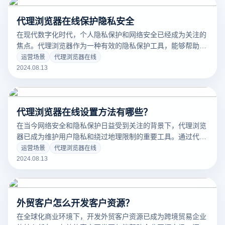
理软件中，哪些独享ip软件值得推荐呢？
代理浏览器在线保护隐私安全
在现代数字化时代，个人隐私保护和网络安全已经成为关注的
焦点。代理浏览器作为一种有效的隐私保护工具，能够帮助用
户隐藏真实IP地址、绕过地理限制以及防止在线活动被跟踪。
运营场景
代理浏览器在线
无论是保护个人隐私、访问受限内容还是避免网络监控，代理
2024.08.13
浏览器都能为用户提供可靠的在线保护。本文将探讨如何使用
代理浏览器来实现隐私保护，并提供有效的配置和管理建议。
代理浏览器在线设置方法有哪些？
在当今网络安全和隐私保护日益受到关注的背景下，代理浏览
器已成为维护用户隐私和绕过地理限制的重要工具。通过代理
浏览器，用户不仅能够隐藏真实IP地址，还能更安全地访问受
运营场景
代理浏览器在线
限内容。然而，由于不同浏览器的设置方式各异，配置代理浏
2024.08.13
览器的步骤可能有所不同。本文将介绍几种常见的代理浏览器
设置方法，帮助您轻松配置代理，从而提升网络使用体验。无
论您使用的是Chrome、Firefox、Safari还是其他浏览器，这
外贸客户怎么开发客户资源？
些方法都能帮助您高效地完成代理设置。
在全球化商业环境下，开发外贸客户资源已成为跨境贸易企业