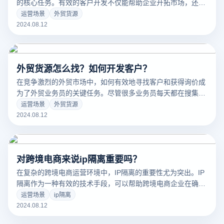
的核心任务。有效的客户开发不仅能帮助企业开拓市场，还能
提升品牌影响力，促进销售增长。然而，找到潜在客户并建立
运营场景
外贸货源
稳定的业务关系并不容易。如何在广阔的国际市场中找到合适
2024.08.12
的客户，并建立长期稳定的合作关系？本文将探讨一些切实可
行的方法和策略，帮助您高效地开发外贸客户资源，实现业务
的成功扩展。
外贸货源怎么找？如何开发客户？
在竞争激烈的外贸市场中，如何有效地寻找客户和获得询价成
为了外贸业务员的关键任务。尽管很多业务员每天都在搜集客
户邮箱并发邮件，这种传统方法的效果却往往不尽如人意。要
运营场景
外贸货源
在外贸领域中找到外贸货源，有时需要采用一些更为独特的策
2024.08.12
略。以下是一些别具一格的客户寻找方法，帮助你在激烈的市
场竞争中脱颖而出。
对跨境电商来说ip隔离重要吗？
在复杂的跨境电商运营环境中，IP隔离的重要性尤为突出。IP
隔离作为一种有效的技术手段，可以帮助跨境电商企业在确保
账户独立性和隐私保护方面发挥关键作用。通过IP隔离，企业
运营场景
ip隔离
不仅能够规避平台对多个账户的关联检查，还能提升账户操作
2024.08.12
的安全性和稳定性，从而在激烈的市场竞争中获得优势。