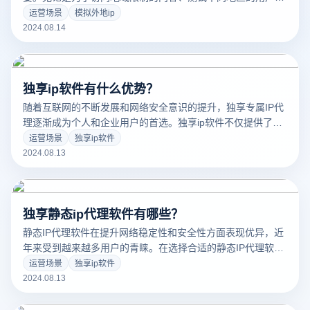
验，还是为了增强网络隐私和安全，能够模拟外地ip地址都能
运营场景
模拟外地ip
带来显著的好处。本文将探讨如何有效地设置和使用海外虚拟
2024.08.14
IP地址，并介绍常用的工具和方法。
独享ip软件有什么优势？
随着互联网的不断发展和网络安全意识的提升，独享专属IP代
理逐渐成为个人和企业用户的首选。独享ip软件不仅提供了更
高的网络安全性，还在多个方面为用户带来了便利。本文将详
运营场景
独享ip软件
细介绍使用独享专属IP的优势、适用场景以及如何选择合适的
2024.08.13
服务提供商。
独享静态ip代理软件有哪些？
静态IP代理软件在提升网络稳定性和安全性方面表现优异，近
年来受到越来越多用户的青睐。在选择合适的静态IP代理软件
时，用户常常需要权衡多个因素，包括服务质量、价格和功能
运营场景
独享ip软件
等。虽然有些免费的代理服务可供选择，但它们通常伴随较高
2024.08.13
的风险和限制。相比之下，付费的静态IP代理服务虽然价格较
高，但往往能提供更稳定和可靠的网络连接。那么，在众多代