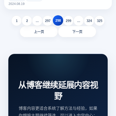
不仅用于发现网站的安全漏洞，还用于分析网站的技术堆栈、
2024.08.19
隐藏的攻击面以及识别访问者的活动。该技术具有广泛的应
用，包括增强网络安全保护和优化用户体验。了解网站指纹验
298
证的基本原理和应用领域，对于高效管理和保护网站至关重
1
2
...
297
299
...
324
325
要。
上一页
下一页
从博客继续延展内容视
野
博客内容更适合系统了解方法与经验，如果
你想按主题继续筛选，可以进入内容中心；