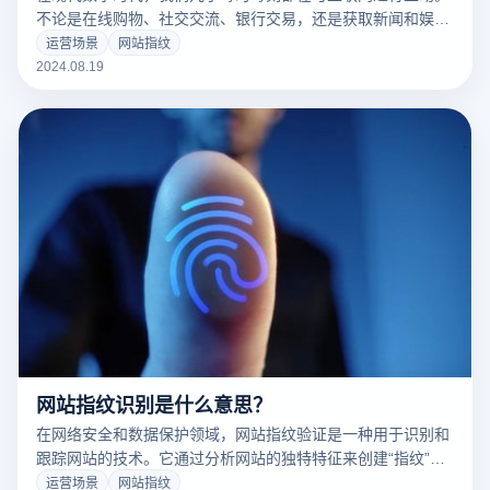
不论是在线购物、社交交流、银行交易，还是获取新闻和娱乐
内容，这些活动都在不断进行。然而，这也引发了一个重要问
运营场景
网站指纹
题——在线隐私。许多网站和广告商为了更精准地了解我们的
2024.08.19
兴趣和习惯，会持续跟踪和记录我们的在线行为，从而引发隐
私泄露的风险。幸运的是，有一种工具可以帮助我们应对这一
问题——指纹浏览器。本文将探讨如何利用指纹浏览器防止网
站指纹关联跟踪，以及其他相关的方法。
网站指纹识别是什么意思？
在网络安全和数据保护领域，网站指纹验证是一种用于识别和
跟踪网站的技术。它通过分析网站的独特特征来创建“指纹”，
类似于人类的指纹，这有助于确定网站的身份。网站指纹验证
运营场景
网站指纹