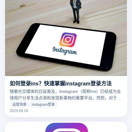
如何登录ins？快速掌握instagram登录方法
随着社交媒体的日益普及，Instagram（简称Ins）已经成为全
球用户分享生活点滴和发现新事物的重要平台。然而，对于新
用户或因各种原因无法顺利登录的用户来说，掌握正确的登录
运营场景
instagram登录
方法显得尤为重要。本文将带你快速了解Instagram登录流
2024.08.19
程，提供实用的技巧，帮助你轻松访问并畅享这一全球热门的
社交平台。不论你是新手还是老用户，都能从中找到适合自己
的登录方式。