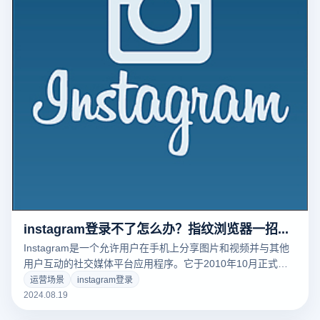
instagram登录不了怎么办？指纹浏览器一招解决
Instagram是一个允许用户在手机上分享图片和视频并与其他
用户互动的社交媒体平台应用程序。它于2010年10月正式推
出，最初只是一个用于分享图片的应用程序，但后来逐渐增加
运营场景
instagram登录
了视频、故事、直播等功能。然而，有时你可能会面临一个令
2024.08.19
人沮丧的问题，那就是你不能登录Instagram账户。以下将介