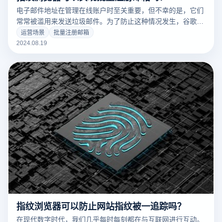
电子邮件地址在管理在线账户时至关重要，但不幸的是，它们
常常被滥用来发送垃圾邮件。为了防止这种情况发生，谷歌采
用了先进的算法来检测可疑的注册活动和验证，以保护用户免
运营场景
批量注册邮箱
受垃圾邮件和其他有害活动的影响。因此，当需要批量注册多
2024.08.19
个谷歌账户时，需要采取措施防止账户关联和限制。本文将介
绍批量注册邮箱的基本过程以及如何克服相关挑战。
指纹浏览器可以防止网站指纹被一追踪吗？
在现代数字时代，我们几乎每时每刻都在与互联网进行互动。