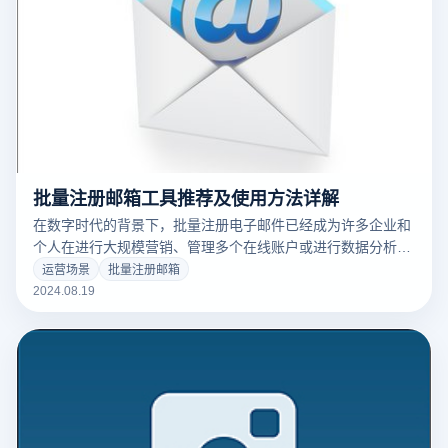
批量注册邮箱工具推荐及使用方法详解
在数字时代的背景下，批量注册电子邮件已经成为许多企业和
个人在进行大规模营销、管理多个在线账户或进行数据分析时
的关键策略。然而，批量注册电子邮件不仅操作复杂，还需有
运营场景
批量注册邮箱
效防止账户被限制或封禁。选择合适的工具和掌握正确的使用
2024.08.19
方法至关重要。本文将介绍几种推荐的批量注册邮箱，并详细
解析它们的使用方法，帮助用户高效、安全地完成批量注册任
务。