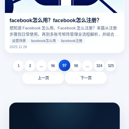
facebook怎么用？facebook怎么注册？
想知道 Facebook 怎么用、Facebook 怎么注册？本篇从注册
步骤到日常使用，再到多账号矩阵管理全流程解析，并结合云
登指纹浏览器解决账号异常与多开难题，让你的 Facebook 运
运营场景
facebook怎么用
facebook注册
营更稳定更高效！
2025.11.28
97
1
2
...
96
98
...
324
325
上一页
下一页