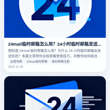
24mail临时邮箱怎么用？24小时临时邮箱发送失败是什么原因？
想知道 24mail 临时邮箱怎么用？为什么 24 小时临时邮箱会发
送失败？本篇文章带你全程掌握使用技巧，并教你如何结合云
登指纹浏览器提升验证码接收成功率，让临时邮箱更稳定。
运营场景
24mail临时邮箱
临时邮箱注册
2025.11.28