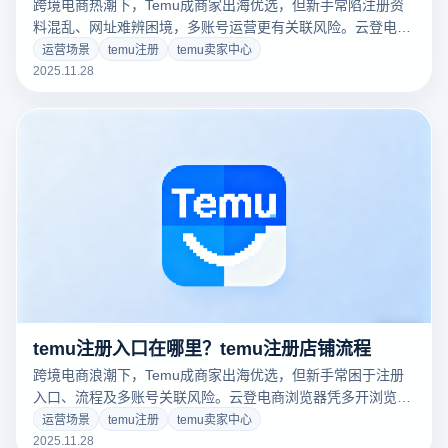
跨境电商热潮下，Temu成商家出海优选，但新手常陷注册资
料混乱、网址难辨困境，多账号运营更有关联风险。云登电商
浏览器凭多开、指纹隔离功能，助Temu注册运营高效安全。
运营场景
temu注册
temu卖家中心
2025.11.28
temu注册入口在哪里？temu注册店铺流程
跨境电商浪潮下，Temu成商家出海优选，但新手常困于注册
入口、流程及多账号关联风险。云登电商浏览器凭多开浏览
器、指纹隔离功能保驾护航，本文详细梳理Temu正规注册路
运营场景
temu注册
temu卖家中心
径与完整流程，助力商家安全入驻。
2025.11.28