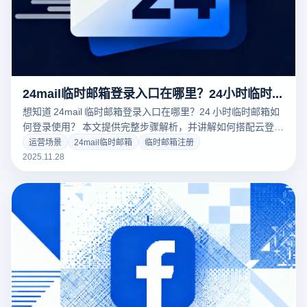
24mail临时邮箱登录入口在哪里？24小时临时邮箱怎么登录？
想知道 24mail 临时邮箱登录入口在哪里？24 小时临时邮箱如
何登录使用？ 本文提供完整步骤解析，并讲解如何搭配云登指
纹浏览器实现多邮箱环境隔离，让注册、收码更稳定安全！
运营场景
24mail临时邮箱
临时邮箱注册
2025.11.28