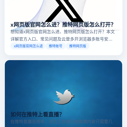
x网页版官网怎么进？推特网页版怎么打开？
想知道x网页版官网怎么进、推特网页版怎么打开？本文
详解官方入口、常见问题及云登多开浏览器多账号安全
访问方案，助你稳定登录高效运营。
x网页版官网怎么进
推特账号
推特网页版
如何在推特上看直播？
在推特直播很简单，浏览正在进行的直播内容只需要几