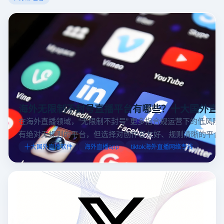
海外无限制不封号直播平台有哪些？十大国外直
在海外直播领域，“无限制不封号” 更多指合规运营下的低风险
有绝对无规则的平台，但选择对创作者友好、规则清晰的平台
业工具规避风险，能显著降低封号概率。以下推荐十大国外直
十大国外直播软件
海外直播app
tiktok海外直播网络专线
台，并结合云登多开浏览器的功能，详解如何安全高效运营。