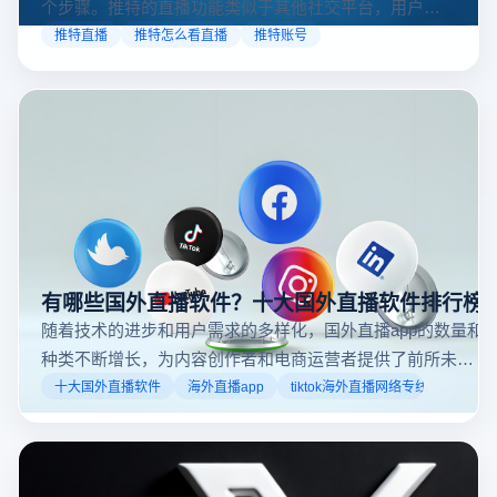
个步骤。推特的直播功能类似于其他社交平台，用户可
以通过关注自己喜欢的账号、浏览话题标签或查看实时
推特直播
推特怎么看直播
推特账号
动态来找到直播。推特提供了一个方便的平台，让用户
可以随时随地参与实时互动，无论是关注新闻事件、休
闲活动还是个人直播。接下来，我们将介绍具体的观看
步骤和技巧。
有哪些国外直播软件？十大国外直播软件排行榜
随着技术的进步和用户需求的多样化，国外直播app的数量和
种类不断增长，为内容创作者和电商运营者提供了前所未有
的机遇。如果你是一个跨境电商从业者，想要了解2025年十
十大国外直播软件
海外直播app
tiktok海外直播网络专线
大国外直播软件排行榜，那么你来对地方了！接下来跟着云
登多开浏览器一起来了解海外直播平台哪些最受欢迎。