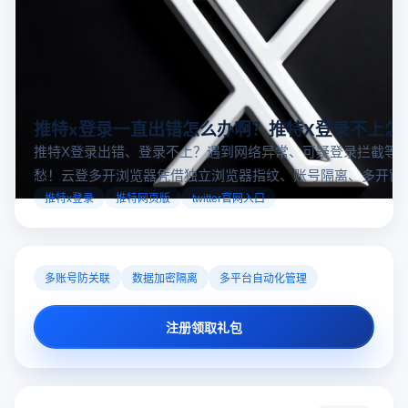
推特x登录一直出错怎么办啊？推特X登录不上怎
推特X登录出错、登录不上？遇到网络异常、可疑登录拦截等
愁！云登多开浏览器凭借独立浏览器指纹、账号隔离、多开窗
对性解决登录难题，让推特X登录更稳定安全～
推特x登录
推特网页版
twitter官网入口
多账号防关联
数据加密隔离
多平台自动化管理
注册领取礼包