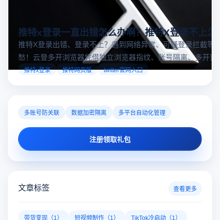
推特x登录一直出错怎么办啊？推特X登录不上怎
推特X登录出错、登录不上？遇到网络异常、可疑登录拦截等
愁！云登多开浏览器凭借独立浏览器指纹、账号隔离、多开窗
对性解决登录难题，让推特X登录更稳定安全～
推特x登录
推特网页版
twitter官网入口
多账号防关联
数据加密隔离
多平台自动化管理
注册领取礼包
文章标签
查看更多
带货变现（1）
短视频制作（1）
TikTok冷启动（1）