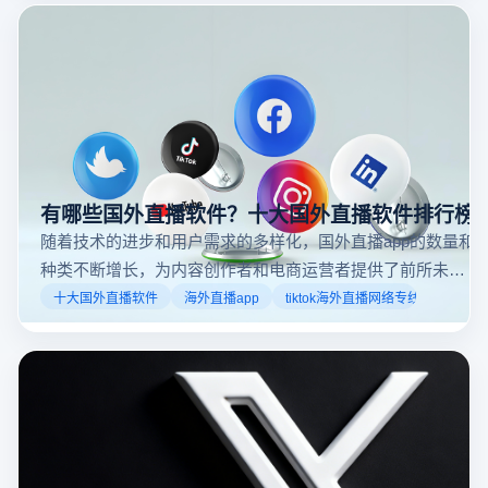
可以随时随地参与实时互动，无论是关注新闻事件、休
闲活动还是个人直播。接下来，我们将介绍具体的观看
步骤和技巧。
有哪些国外直播软件？十大国外直播软件排行榜
随着技术的进步和用户需求的多样化，国外直播app的数量和
种类不断增长，为内容创作者和电商运营者提供了前所未有
的机遇。如果你是一个跨境电商从业者，想要了解2025年十
十大国外直播软件
海外直播app
tiktok海外直播网络专线
大国外直播软件排行榜，那么你来对地方了！接下来跟着云
登多开浏览器一起来了解海外直播平台哪些最受欢迎。