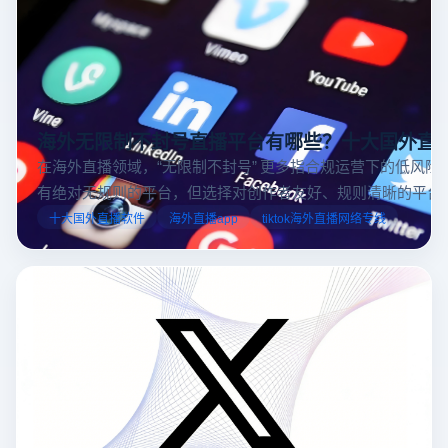
海外无限制不封号直播平台有哪些？十大国外直
在海外直播领域，“无限制不封号” 更多指合规运营下的低风险
有绝对无规则的平台，但选择对创作者友好、规则清晰的平台
业工具规避风险，能显著降低封号概率。以下推荐十大国外直
十大国外直播软件
海外直播app
tiktok海外直播网络专线
台，并结合云登多开浏览器的功能，详解如何安全高效运营。