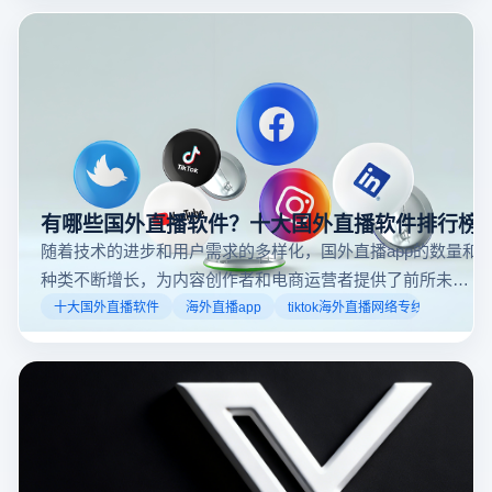
可以随时随地参与实时互动，无论是关注新闻事件、休
闲活动还是个人直播。接下来，我们将介绍具体的观看
步骤和技巧。
有哪些国外直播软件？十大国外直播软件排行榜
随着技术的进步和用户需求的多样化，国外直播app的数量和
种类不断增长，为内容创作者和电商运营者提供了前所未有
的机遇。如果你是一个跨境电商从业者，想要了解2025年十
十大国外直播软件
海外直播app
tiktok海外直播网络专线
大国外直播软件排行榜，那么你来对地方了！接下来跟着云
登多开浏览器一起来了解海外直播平台哪些最受欢迎。