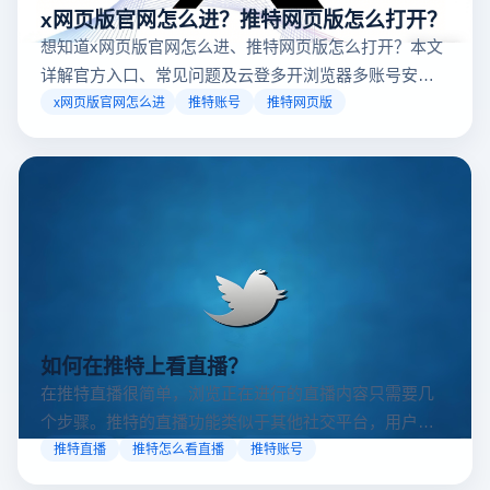
x网页版官网怎么进？推特网页版怎么打开？
想知道x网页版官网怎么进、推特网页版怎么打开？本文
详解官方入口、常见问题及云登多开浏览器多账号安全
访问方案，助你稳定登录高效运营。
x网页版官网怎么进
推特账号
推特网页版
如何在推特上看直播？
在推特直播很简单，浏览正在进行的直播内容只需要几
个步骤。推特的直播功能类似于其他社交平台，用户可
以通过关注自己喜欢的账号、浏览话题标签或查看实时
推特直播
推特怎么看直播
推特账号
动态来找到直播。推特提供了一个方便的平台，让用户