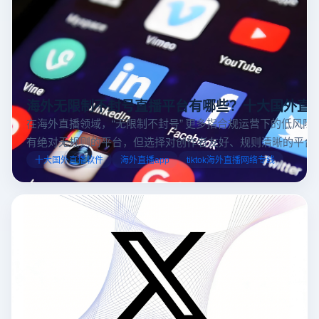
海外无限制不封号直播平台有哪些？十大国外直
在海外直播领域，“无限制不封号” 更多指合规运营下的低风险
有绝对无规则的平台，但选择对创作者友好、规则清晰的平台
业工具规避风险，能显著降低封号概率。以下推荐十大国外直
十大国外直播软件
海外直播app
tiktok海外直播网络专线
台，并结合云登多开浏览器的功能，详解如何安全高效运营。