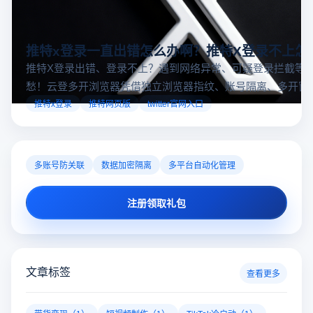
推特x登录一直出错怎么办啊？推特X登录不上怎
推特X登录出错、登录不上？遇到网络异常、可疑登录拦截等
愁！云登多开浏览器凭借独立浏览器指纹、账号隔离、多开窗
对性解决登录难题，让推特X登录更稳定安全～
推特x登录
推特网页版
twitter官网入口
多账号防关联
数据加密隔离
多平台自动化管理
注册领取礼包
文章标签
查看更多