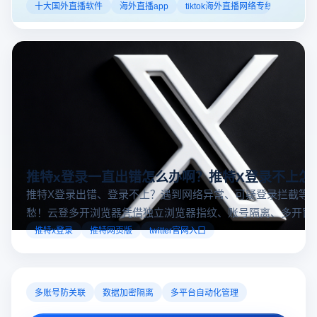
的机遇。如果你是一个跨境电商从业者，想要了解2025年十
十大国外直播软件
海外直播app
tiktok海外直播网络专线
大国外直播软件排行榜，那么你来对地方了！接下来跟着云
登多开浏览器一起来了解海外直播平台哪些最受欢迎。
推特x登录一直出错怎么办啊？推特X登录不上怎
推特X登录出错、登录不上？遇到网络异常、可疑登录拦截等
愁！云登多开浏览器凭借独立浏览器指纹、账号隔离、多开窗
对性解决登录难题，让推特X登录更稳定安全～
推特x登录
推特网页版
twitter官网入口
多账号防关联
数据加密隔离
多平台自动化管理