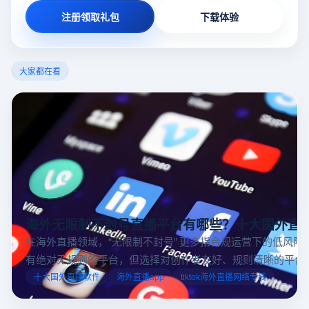
注册领取礼包
下载体验
大家都在看
海外无限制不封号直播平台有哪些？十大国外直
在海外直播领域，“无限制不封号” 更多指合规运营下的低风险
有绝对无规则的平台，但选择对创作者友好、规则清晰的平台
业工具规避风险，能显著降低封号概率。以下推荐十大国外直
十大国外直播软件
海外直播app
tiktok海外直播网络专线
台，并结合云登多开浏览器的功能，详解如何安全高效运营。