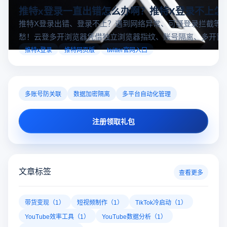
推特x登录一直出错怎么办啊？推特X登录不上怎
推特X登录出错、登录不上？遇到网络异常、可疑登录拦截等
愁！云登多开浏览器凭借独立浏览器指纹、账号隔离、多开窗
对性解决登录难题，让推特X登录更稳定安全～
推特x登录
推特网页版
twitter官网入口
多账号防关联
数据加密隔离
多平台自动化管理
注册领取礼包
文章标签
查看更多
带货变现（1）
短视频制作（1）
TikTok冷启动（1）
YouTube效率工具（1）
YouTube数据分析（1）