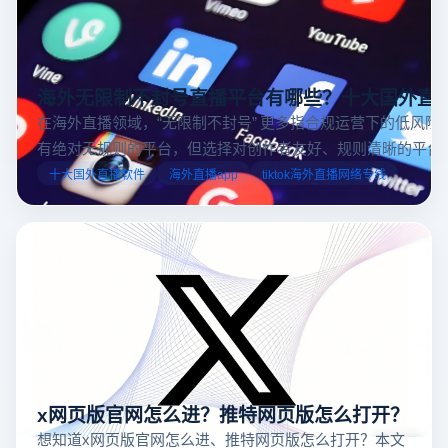
海外无限制不封号直播平台有哪些？十大国外直
在海外直播领域，“无限制不封号” 更多指合规运营下的低风险
有绝对无规则的平台，但选择对创作者友好、规则清晰的平台
业工具规避风险，能显著降低封号概率。以下推荐十大国外直
十大国外直播软件
海外直播app
tiktok海外直播网络专线
台，并结合云登多开浏览器的功能，详解如何安全高效运营。
x网页版官网怎么进？推特网页版怎么打开？
想知道x网页版官网怎么进、推特网页版怎么打开？本文