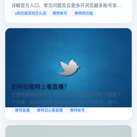
详解官方入口、常见问题及云登多开浏览器多账号安全
访问方案，助你稳定登录高效运营。
x网页版官网怎么进
推特账号
推特网页版
如何在推特上看直播？
在推特直播很简单，浏览正在进行的直播内容只需要几
个步骤。推特的直播功能类似于其他社交平台，用户可
以通过关注自己喜欢的账号、浏览话题标签或查看实时
推特直播
推特怎么看直播
推特账号
动态来找到直播。推特提供了一个方便的平台，让用户
可以随时随地参与实时互动，无论是关注新闻事件、休
闲活动还是个人直播。接下来，我们将介绍具体的观看