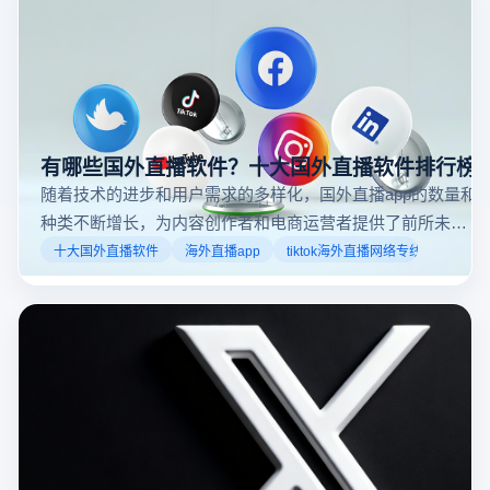
步骤和技巧。
有哪些国外直播软件？十大国外直播软件排行榜
随着技术的进步和用户需求的多样化，国外直播app的数量和
种类不断增长，为内容创作者和电商运营者提供了前所未有
的机遇。如果你是一个跨境电商从业者，想要了解2025年十
十大国外直播软件
海外直播app
tiktok海外直播网络专线
大国外直播软件排行榜，那么你来对地方了！接下来跟着云
登多开浏览器一起来了解海外直播平台哪些最受欢迎。