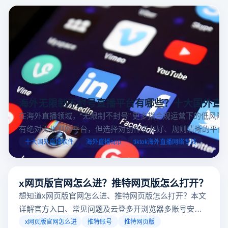
海外无限制不封号直播平台有哪些？十大国外直
在海外直播领域，“无限制不封号” 更多指合规运营下的低风险
有绝对无规则的平台，但选择对创作者友好、规则清晰的平台
业工具规避风险，能显著降低封号概率。以下推荐十大国外直
十大国外直播软件
海外直播app
tiktok海外直播网络专线
台，并结合云登多开浏览器的功能，详解如何安全高效运营。