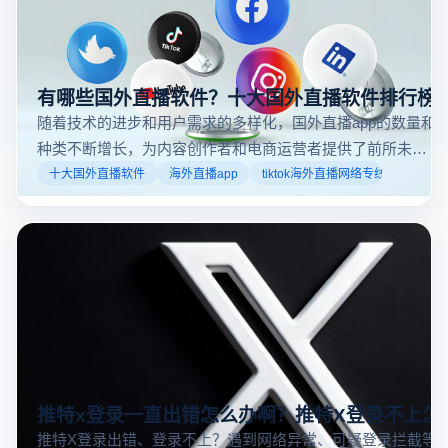
以通过关注自己喜欢的账号、浏览话题标签或查看实时
推特直播
推特怎么看直播
推特账号
动态来找到直播。推特提供了一个方便的平台，让用户
可以随时随地参与实时互动，无论是关注新闻事件、休
闲活动还是个人直播。接下来，我们将介绍具体的观看
步骤和技巧。
有哪些国外直播软件？十大国外直播软件排行榜
随着技术的进步和用户需求的多样化，国外直播app的数量和
种类不断增长，为内容创作者和电商运营者提供了前所未有
的机遇。如果你是一个跨境电商从业者，想要了解2025年十
十大国外直播软件
海外直播app
tiktok海外直播网络专线
大国外直播软件排行榜，那么你来对地方了！接下来跟着云
登多开浏览器一起来了解海外直播平台哪些最受欢迎。