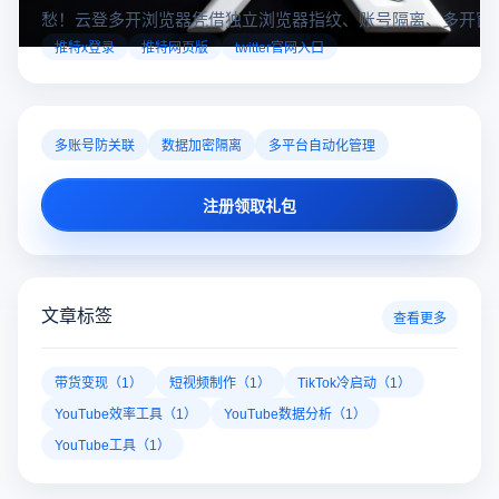
推特x登录一直出错怎么办啊？推特X登录不上怎
推特X登录出错、登录不上？遇到网络异常、可疑登录拦截等
愁！云登多开浏览器凭借独立浏览器指纹、账号隔离、多开窗
对性解决登录难题，让推特X登录更稳定安全～
推特x登录
推特网页版
twitter官网入口
多账号防关联
数据加密隔离
多平台自动化管理
注册领取礼包
文章标签
查看更多