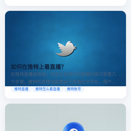
x网页版官网怎么进？推特网页版怎么打开？
想知道x网页版官网怎么进、推特网页版怎么打开？本文
详解官方入口、常见问题及云登多开浏览器多账号安全
访问方案，助你稳定登录高效运营。
x网页版官网怎么进
推特账号
推特网页版
如何在推特上看直播？
在推特直播很简单，浏览正在进行的直播内容只需要几
个步骤。推特的直播功能类似于其他社交平台，用户可