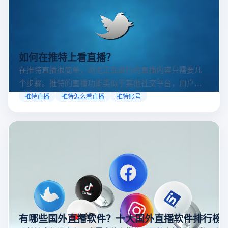
如何在推特上看直播？
在推特直播很简单，浏览正在进行的直播内容只需要几
个步骤。推特的直播功能类似于其他社交平台，用户可
以通过关注自己喜欢的账号、浏览话题标签或查看实时
推特直播
推特怎么看直播
推特账号
动态来找到直播。推特提供了一个方便的平台，让用户
可以随时随地参与实时互动，无论是关注新闻事件、休
闲活动还是个人直播。接下来，我们将介绍具体的观看
步骤和技巧。
有哪些国外直播软件？十大国外直播软件排行榜