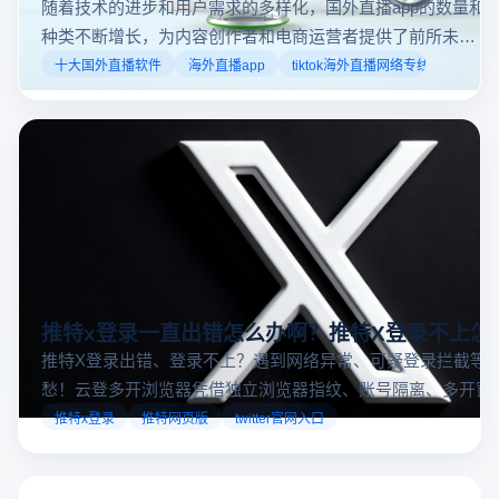
随着技术的进步和用户需求的多样化，国外直播app的数量和
种类不断增长，为内容创作者和电商运营者提供了前所未有
的机遇。如果你是一个跨境电商从业者，想要了解2025年十
十大国外直播软件
海外直播app
tiktok海外直播网络专线
大国外直播软件排行榜，那么你来对地方了！接下来跟着云
登多开浏览器一起来了解海外直播平台哪些最受欢迎。
推特x登录一直出错怎么办啊？推特X登录不上怎
推特X登录出错、登录不上？遇到网络异常、可疑登录拦截等
愁！云登多开浏览器凭借独立浏览器指纹、账号隔离、多开窗
对性解决登录难题，让推特X登录更稳定安全～
推特x登录
推特网页版
twitter官网入口