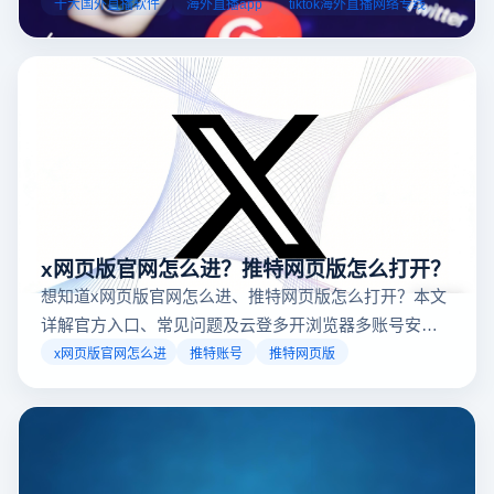
业工具规避风险，能显著降低封号概率。以下推荐十大国外直
十大国外直播软件
海外直播app
tiktok海外直播网络专线
台，并结合云登多开浏览器的功能，详解如何安全高效运营。
x网页版官网怎么进？推特网页版怎么打开？
想知道x网页版官网怎么进、推特网页版怎么打开？本文
详解官方入口、常见问题及云登多开浏览器多账号安全
访问方案，助你稳定登录高效运营。
x网页版官网怎么进
推特账号
推特网页版