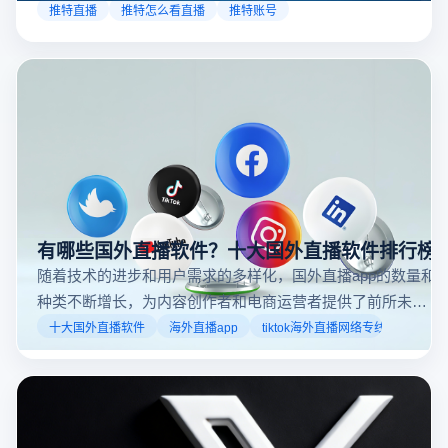
以通过关注自己喜欢的账号、浏览话题标签或查看实时
推特直播
推特怎么看直播
推特账号
动态来找到直播。推特提供了一个方便的平台，让用户
可以随时随地参与实时互动，无论是关注新闻事件、休
闲活动还是个人直播。接下来，我们将介绍具体的观看
步骤和技巧。
有哪些国外直播软件？十大国外直播软件排行榜
随着技术的进步和用户需求的多样化，国外直播app的数量和
种类不断增长，为内容创作者和电商运营者提供了前所未有
的机遇。如果你是一个跨境电商从业者，想要了解2025年十
十大国外直播软件
海外直播app
tiktok海外直播网络专线
大国外直播软件排行榜，那么你来对地方了！接下来跟着云
登多开浏览器一起来了解海外直播平台哪些最受欢迎。