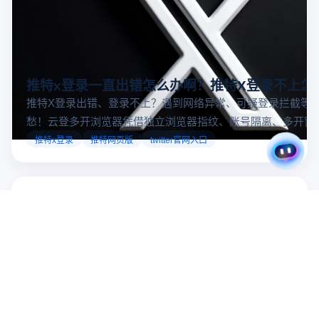
推特x登录一直出错怎么办啊？推特X登录不上怎
推特X登录出错、登录不上？遇到网络异常、可疑登录拦截等
愁！云登多开浏览器凭借独立浏览器指纹、账号隔离、多开窗
对性解决登录难题，让推特X登录更稳定安全～
推特x登录
推特网页版
twitter官网入口
多账号防关联
数据加密隔离
多平台自动化管理
注册领取礼包
文章标签
查看更多