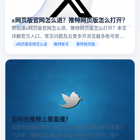
x网页版官网怎么进？推特网页版怎么打开？
想知道x网页版官网怎么进、推特网页版怎么打开？本文
详解官方入口、常见问题及云登多开浏览器多账号安全
访问方案，助你稳定登录高效运营。
x网页版官网怎么进
推特账号
推特网页版
如何在推特上看直播？
在推特直播很简单，浏览正在进行的直播内容只需要几
个步骤。推特的直播功能类似于其他社交平台，用户可