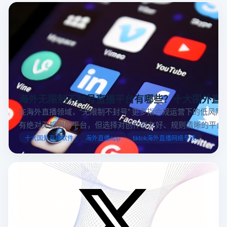
海外无限制不封号直播平台有哪些？十大国外直
在海外直播领域，“无限制不封号” 更多指合规运营下的低风险
有绝对无规则的平台，但选择对创作者友好、规则清晰的平台
业工具规避风险，能显著降低封号概率。以下推荐十大国外直
十大国外直播软件
海外直播app
tiktok海外直播网络专线
台，并结合云登多开浏览器的功能，详解如何安全高效运营。