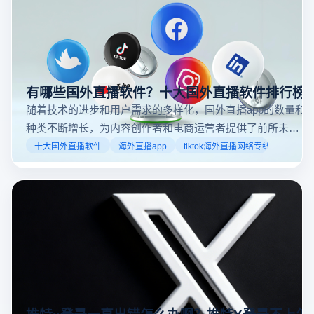
有哪些国外直播软件？十大国外直播软件排行榜
随着技术的进步和用户需求的多样化，国外直播app的数量和
种类不断增长，为内容创作者和电商运营者提供了前所未有
的机遇。如果你是一个跨境电商从业者，想要了解2025年十
十大国外直播软件
海外直播app
tiktok海外直播网络专线
大国外直播软件排行榜，那么你来对地方了！接下来跟着云
登多开浏览器一起来了解海外直播平台哪些最受欢迎。
推特x登录一直出错怎么办啊？推特X登录不上怎