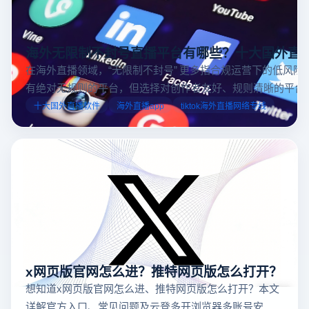
海外无限制不封号直播平台有哪些？十大国外直
在海外直播领域，“无限制不封号” 更多指合规运营下的低风险
有绝对无规则的平台，但选择对创作者友好、规则清晰的平台
业工具规避风险，能显著降低封号概率。以下推荐十大国外直
十大国外直播软件
海外直播app
tiktok海外直播网络专线
台，并结合云登多开浏览器的功能，详解如何安全高效运营。
x网页版官网怎么进？推特网页版怎么打开？
想知道x网页版官网怎么进、推特网页版怎么打开？本文
详解官方入口、常见问题及云登多开浏览器多账号安全