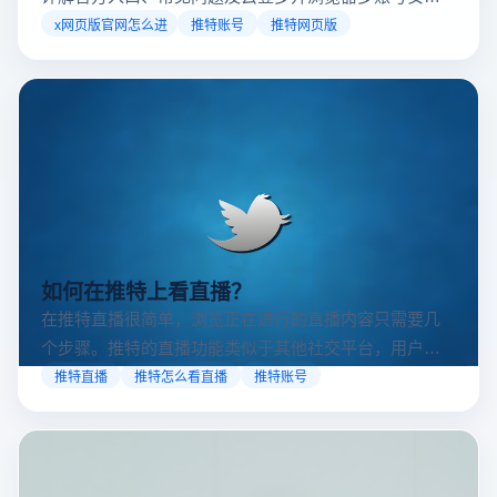
访问方案，助你稳定登录高效运营。
x网页版官网怎么进
推特账号
推特网页版
如何在推特上看直播？
在推特直播很简单，浏览正在进行的直播内容只需要几
个步骤。推特的直播功能类似于其他社交平台，用户可
以通过关注自己喜欢的账号、浏览话题标签或查看实时
推特直播
推特怎么看直播
推特账号
动态来找到直播。推特提供了一个方便的平台，让用户
可以随时随地参与实时互动，无论是关注新闻事件、休
闲活动还是个人直播。接下来，我们将介绍具体的观看
步骤和技巧。