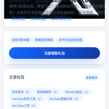
推特X登录出错、登录不上？遇到网络异常、可疑登录拦截等
愁！云登多开浏览器凭借独立浏览器指纹、账号隔离、多开窗
对性解决登录难题，让推特X登录更稳定安全～
推特x登录
推特网页版
twitter官网入口
多账号防关联
数据加密隔离
多平台自动化管理
注册领取礼包
文章标签
查看更多
带货变现（1）
短视频制作（1）
TikTok冷启动（1）
YouTube效率工具（1）
YouTube数据分析（1）
YouTube工具（1）