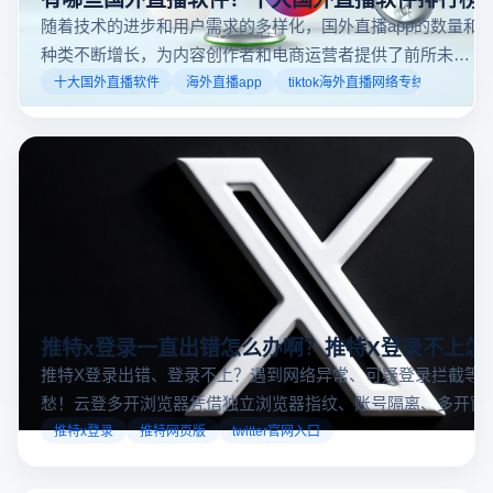
随着技术的进步和用户需求的多样化，国外直播app的数量和
种类不断增长，为内容创作者和电商运营者提供了前所未有
的机遇。如果你是一个跨境电商从业者，想要了解2025年十
十大国外直播软件
海外直播app
tiktok海外直播网络专线
大国外直播软件排行榜，那么你来对地方了！接下来跟着云
登多开浏览器一起来了解海外直播平台哪些最受欢迎。
推特x登录一直出错怎么办啊？推特X登录不上怎
推特X登录出错、登录不上？遇到网络异常、可疑登录拦截等
愁！云登多开浏览器凭借独立浏览器指纹、账号隔离、多开窗
对性解决登录难题，让推特X登录更稳定安全～
推特x登录
推特网页版
twitter官网入口