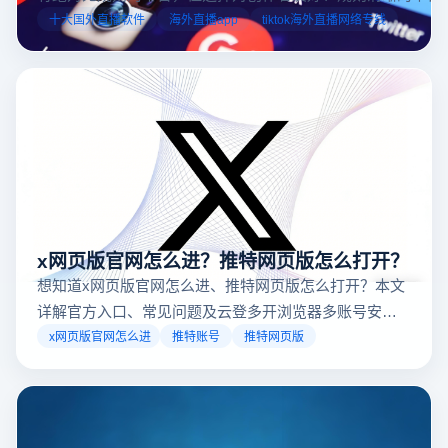
业工具规避风险，能显著降低封号概率。以下推荐十大国外直
十大国外直播软件
海外直播app
tiktok海外直播网络专线
台，并结合云登多开浏览器的功能，详解如何安全高效运营。
x网页版官网怎么进？推特网页版怎么打开？
想知道x网页版官网怎么进、推特网页版怎么打开？本文
详解官方入口、常见问题及云登多开浏览器多账号安全
访问方案，助你稳定登录高效运营。
x网页版官网怎么进
推特账号
推特网页版