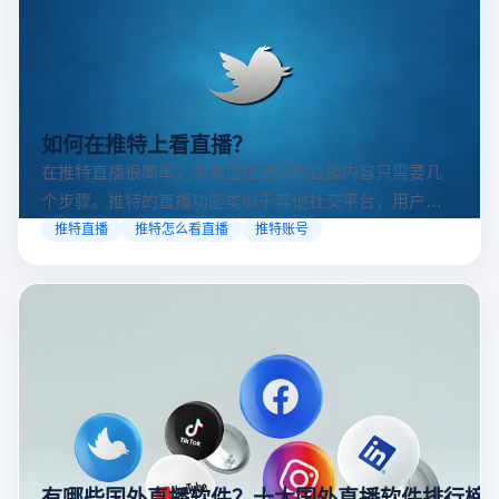
如何在推特上看直播？
在推特直播很简单，浏览正在进行的直播内容只需要几
个步骤。推特的直播功能类似于其他社交平台，用户可
以通过关注自己喜欢的账号、浏览话题标签或查看实时
推特直播
推特怎么看直播
推特账号
动态来找到直播。推特提供了一个方便的平台，让用户
可以随时随地参与实时互动，无论是关注新闻事件、休
闲活动还是个人直播。接下来，我们将介绍具体的观看
步骤和技巧。
有哪些国外直播软件？十大国外直播软件排行榜