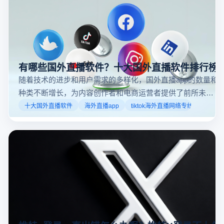
有哪些国外直播软件？十大国外直播软件排行榜
随着技术的进步和用户需求的多样化，国外直播app的数量和
种类不断增长，为内容创作者和电商运营者提供了前所未有
的机遇。如果你是一个跨境电商从业者，想要了解2025年十
十大国外直播软件
海外直播app
tiktok海外直播网络专线
大国外直播软件排行榜，那么你来对地方了！接下来跟着云
登多开浏览器一起来了解海外直播平台哪些最受欢迎。