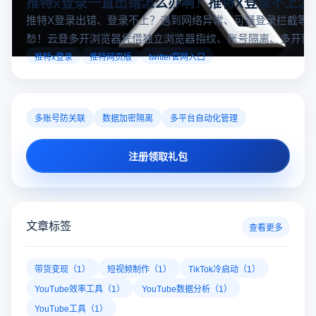
推特x登录一直出错怎么办啊？推特X登录不上怎
推特X登录出错、登录不上？遇到网络异常、可疑登录拦截等
愁！云登多开浏览器凭借独立浏览器指纹、账号隔离、多开窗
对性解决登录难题，让推特X登录更稳定安全～
推特x登录
推特网页版
twitter官网入口
多账号防关联
数据加密隔离
多平台自动化管理
注册领取礼包
文章标签
查看更多
带货变现（1）
短视频制作（1）
TikTok冷启动（1）
YouTube效率工具（1）
YouTube数据分析（1）
YouTube工具（1）