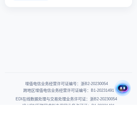
增值电信业务经营许可证编号：浙B2-20230054
跨地区增值电信业务经营许可证编号：B1-20231491
EDI在线数据处理与交易处理业务许可证：浙B2-20230054
IP-VPN互联网虚拟专用网业务许可证：B1-20231491
浙ICP备2022019151号-6
浙公网安备 33010902003507号
高新技术企业 GR202433002203
杭州辰链信息科技有限公司 © 版权所有
网站地图