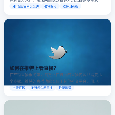
访问方案，助你稳定登录高效运营。
x网页版官网怎么进
推特账号
推特网页版
如何在推特上看直播？
在推特直播很简单，浏览正在进行的直播内容只需要几
个步骤。推特的直播功能类似于其他社交平台，用户可
以通过关注自己喜欢的账号、浏览话题标签或查看实时
推特直播
推特怎么看直播
推特账号
动态来找到直播。推特提供了一个方便的平台，让用户
可以随时随地参与实时互动，无论是关注新闻事件、休
闲活动还是个人直播。接下来，我们将介绍具体的观看
步骤和技巧。