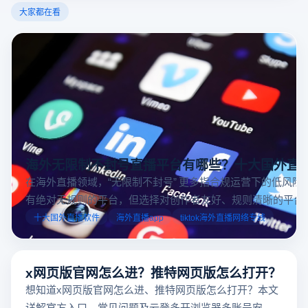
大家都在看
海外无限制不封号直播平台有哪些？十大国外直
在海外直播领域，“无限制不封号” 更多指合规运营下的低风险
有绝对无规则的平台，但选择对创作者友好、规则清晰的平台
业工具规避风险，能显著降低封号概率。以下推荐十大国外直
十大国外直播软件
海外直播app
tiktok海外直播网络专线
台，并结合云登多开浏览器的功能，详解如何安全高效运营。
x网页版官网怎么进？推特网页版怎么打开？
想知道x网页版官网怎么进、推特网页版怎么打开？本文
详解官方入口、常见问题及云登多开浏览器多账号安全