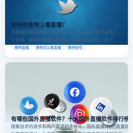
如何在推特上看直播？
在推特直播很简单，浏览正在进行的直播内容只需要几
个步骤。推特的直播功能类似于其他社交平台，用户可
以通过关注自己喜欢的账号、浏览话题标签或查看实时
推特直播
推特怎么看直播
推特账号
动态来找到直播。推特提供了一个方便的平台，让用户
可以随时随地参与实时互动，无论是关注新闻事件、休
闲活动还是个人直播。接下来，我们将介绍具体的观看
步骤和技巧。
有哪些国外直播软件？十大国外直播软件排行榜
随着技术的进步和用户需求的多样化，国外直播app的数量和