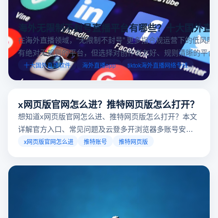
海外无限制不封号直播平台有哪些？十大国外直
在海外直播领域，“无限制不封号” 更多指合规运营下的低风险
有绝对无规则的平台，但选择对创作者友好、规则清晰的平台
业工具规避风险，能显著降低封号概率。以下推荐十大国外直
十大国外直播软件
海外直播app
tiktok海外直播网络专线
台，并结合云登多开浏览器的功能，详解如何安全高效运营。
x网页版官网怎么进？推特网页版怎么打开？
想知道x网页版官网怎么进、推特网页版怎么打开？本文
详解官方入口、常见问题及云登多开浏览器多账号安全
访问方案，助你稳定登录高效运营。
x网页版官网怎么进
推特账号
推特网页版