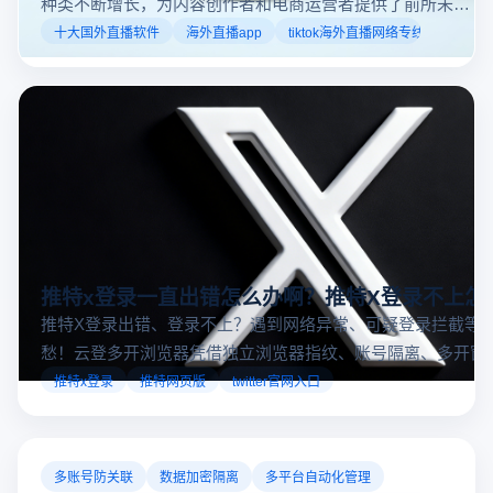
种类不断增长，为内容创作者和电商运营者提供了前所未有
的机遇。如果你是一个跨境电商从业者，想要了解2025年十
十大国外直播软件
海外直播app
tiktok海外直播网络专线
大国外直播软件排行榜，那么你来对地方了！接下来跟着云
登多开浏览器一起来了解海外直播平台哪些最受欢迎。
推特x登录一直出错怎么办啊？推特X登录不上怎
推特X登录出错、登录不上？遇到网络异常、可疑登录拦截等
愁！云登多开浏览器凭借独立浏览器指纹、账号隔离、多开窗
对性解决登录难题，让推特X登录更稳定安全～
推特x登录
推特网页版
twitter官网入口
多账号防关联
数据加密隔离
多平台自动化管理