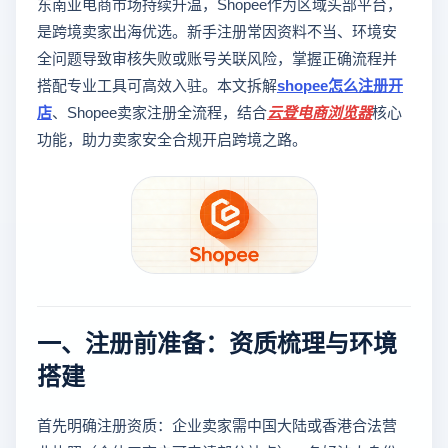
东南亚电商市场持续升温，Shopee作为区域头部平台，
是跨境卖家出海优选。新手注册常因资料不当、环境安
全问题导致审核失败或账号关联风险，掌握正确流程并
搭配专业工具可高效入驻。本文拆解
shopee怎么注册开
店
、Shopee卖家注册全流程，结合
云登
电商浏览器
核心
功能，助力卖家安全合规开启跨境之路。
一、注册前准备：资质梳理与环境
搭建
首先明确注册资质：企业卖家需中国大陆或香港合法营