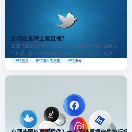
如何在推特上看直播？
在推特直播很简单，浏览正在进行的直播内容只需要几
个步骤。推特的直播功能类似于其他社交平台，用户可
以通过关注自己喜欢的账号、浏览话题标签或查看实时
推特直播
推特怎么看直播
推特账号
动态来找到直播。推特提供了一个方便的平台，让用户
可以随时随地参与实时互动，无论是关注新闻事件、休
闲活动还是个人直播。接下来，我们将介绍具体的观看
步骤和技巧。
有哪些国外直播软件？十大国外直播软件排行榜