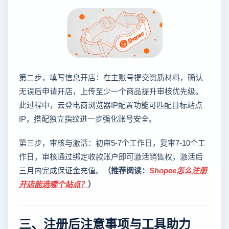
第二步，填写信息开店：在主账号提交资质材料，确认
无误后申请开店，上传至少一个商品提升审核优先级。
此过程中，云登电商浏览器IP配置功能可匹配目标站点
IP，搭配独立指纹进一步强化账号安全。
第三步，审核与激活：初审5-7个工作日，复审7-10个工
作日，审核通过绑定收款账户即可激活销售权，激活后
三月内完成保证金充值。
（推荐阅读：
Shopee怎么注册
开店能选哪个站点？
）
三、注册后注意事项与工具助力