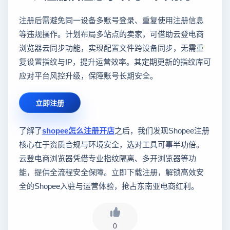
注册后需避免同一设备多账号登录、重复使用注册信息
等违规操作。计划布局多站点的卖家，可借助云登电商
浏览器云同步功能，实现配置文件跨设备同步，无需重
复设置指纹与IP，提升运营效率。其定期更新的指纹库可
应对平台风控升级，保障账号长期安全。
立即注册
了解了
shopee怎么注册开店
之后，我们发现Shopee注册
核心在于资质合规与环境安全，选对工具可事半功倍。
云登电商浏览器凭借专业指纹隔离、多开浏览器等功
能，提供全流程安全保障。立即下载注册，解锁高效安
全的Shopee入驻与运营体验，抢占东南亚电商红利。
0