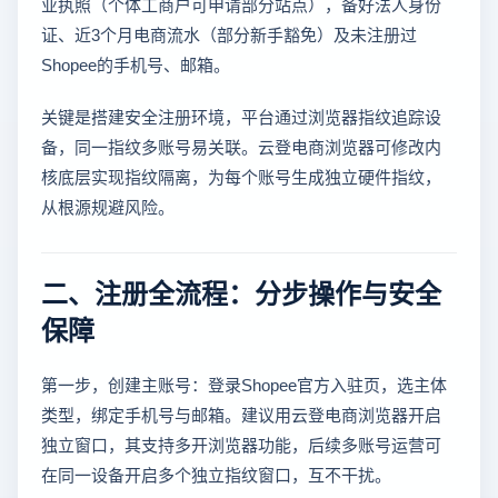
业执照（个体工商户可申请部分站点），备好法人身份
证、近3个月电商流水（部分新手豁免）及未注册过
Shopee的手机号、邮箱。
关键是搭建安全注册环境，平台通过浏览器指纹追踪设
备，同一指纹多账号易关联。云登电商浏览器可修改内
核底层实现指纹隔离，为每个账号生成独立硬件指纹，
从根源规避风险。
二、注册全流程：分步操作与安全
保障
第一步，创建主账号：登录Shopee官方入驻页，选主体
类型，绑定手机号与邮箱。建议用云登电商浏览器开启
独立窗口，其支持多开浏览器功能，后续多账号运营可
在同一设备开启多个独立指纹窗口，互不干扰。